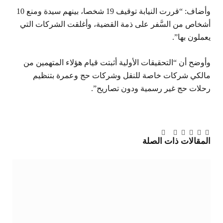
وأضاف: “قررت النيابة توقيف 19 شخصا، بينهم سيدة ومنع 10
أشخاص من السَّفر على ذمة القضية، وأغلقت الشركات التي
يعملون بها”.
وأوضح أن “التحقيقات الأولية أثبتت قيام هؤلاء المتهمين من
مالكي شركات خاصة للنقل وشركات حج وعمرة بتنظيم
رحلات حج غير رسمية ودون تصاريح”.
تويتر
فيسبوك
لينكدإن
بينتيريست
Tumblr
تيلقرام
البريد
المقالات
ذات الصلة
الإلكتروني