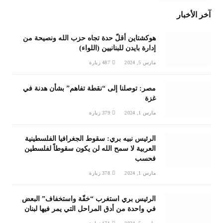
آخر الأخبار
هوكشتاين أقلّ حدة تجاه حزب الله ونصيحة من
إدارة بايدن للبنانيين (اللواء)
مارس 5, 2024
487
زيارة
مصر: توصلنا إلى “نقطة تفاهم” بشأن هدنة في
غزة
مارس 1, 2024
379
زيارة
الرئيس نبيه بري: سقوط الجغرافيا الفلسطينية
العربية لا سمح الله لن يكون سقوطاً لفلسطين
فحسب
مارس 1, 2024
378
زيارة
الرئيس بري استغرب “خفّة واستخفاف” البعض
في واحدة من أدق المراحل التي يمر فيها لبنان