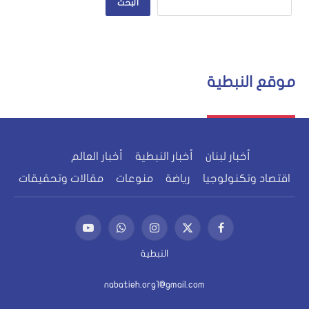
البحث
موقع النبطية
أخبار لبنان
أخبار النبطية
أخبار العالم
اقتصاد وتكنولوجيا
رياضة
منوعات
مقالات وتحقيقات
فيسبوك
X
الانستغرام
واتساب
يوتيوب
(Twitter)
النبطية
nabatieh.org1@gmail.com