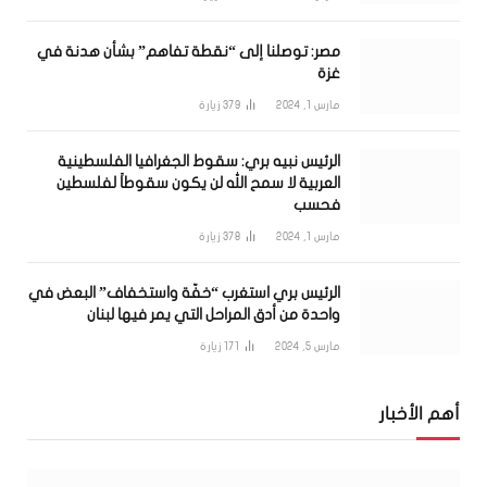
مصر: توصلنا إلى “نقطة تفاهم” بشأن هدنة في
غزة
مارس 1, 2024
379
زيارة
الرئيس نبيه بري: سقوط الجغرافيا الفلسطينية
العربية لا سمح الله لن يكون سقوطاً لفلسطين
فحسب
مارس 1, 2024
378
زيارة
الرئيس بري استغرب “خفّة واستخفاف” البعض في
واحدة من أدق المراحل التي يمر فيها لبنان
مارس 5, 2024
171
زيارة
أهم الأخبار