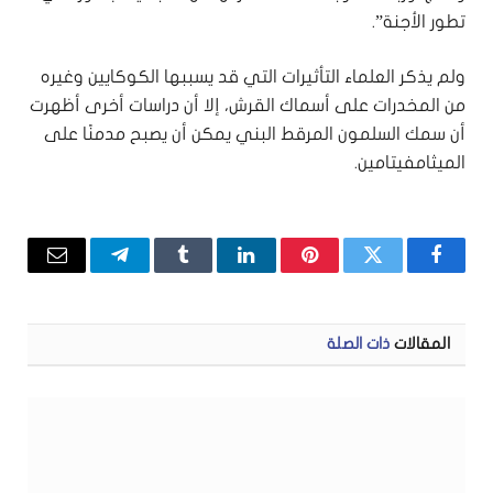
تطور الأجنة”.
ولم يذكر العلماء التأثيرات التي قد يسببها الكوكايين وغيره
من المخدرات على أسماك القرش، إلا أن دراسات أخرى أظهرت
أن سمك السلمون المرقط البني يمكن أن يصبح مدمنًا على
الميثامفيتامين.
فيسبوك
تويتر
بينتيريست
لينكدإن
Tumblr
تيلقرام
البريد
الإلكتر
المقالات
ذات الصلة