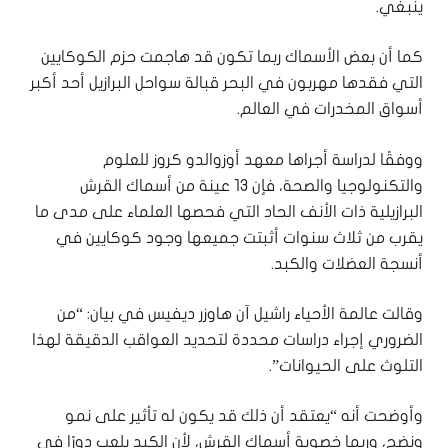
ينبغي.
كما أن بعض الأسماك ربما تكون قد هاجمت حزم الكوكايين
التي فقدها مهربون في البحر قبالة سواحل البرازيل أحد أكبر
أسواق المخدرات في العالم.
ووفقًا لدراسة أجراها معهد أوزوالدو كروز للعلوم
والتكنولوجيا والصحة، فإن 13 عينة من أسماك القرش
البرازيلية ذات الأنف الحاد التي فحصها العلماء على مدى ما
يقرب من ثلاث سنوات أثبتت جميعها وجود كوكايين في
أنسجة العضلات والكبد.
وقالت عالمة الأحياء راشيل آن هاوزر ديفيس في بيان: “من
الضروري إجراء دراسات محددة لتحديد العواقب الدقيقة لهذا
التلوث على الحيوانات”.
وأوضحت أنه “يعتقد أن ذلك قد يكون له تأثير على نمو
ونضج، وربما خصوبة أسماك القرش، لأن الكبد يلعب دورًا في