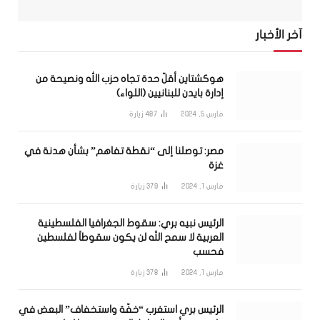
آخر الأخبار
هوكشتاين أقلّ حدة تجاه حزب الله ونصيحة من
إدارة بايدن للبنانيين (اللواء)
مارس 5, 2024
487
زيارة
مصر: توصلنا إلى “نقطة تفاهم” بشأن هدنة في
غزة
مارس 1, 2024
379
زيارة
الرئيس نبيه بري: سقوط الجغرافيا الفلسطينية
العربية لا سمح الله لن يكون سقوطاً لفلسطين
فحسب
مارس 1, 2024
378
زيارة
الرئيس بري استغرب “خفّة واستخفاف” البعض في