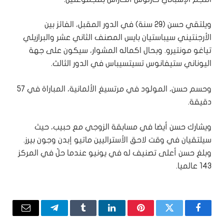
ويلتقي حسن (29 سنة) في الدور المقبل، الفائز بين
الأرجنتيني سيباستيان بايس المصنف الثاني عشر والبرازيلي
تياغو مونتيرو. وبحال اكماله المشوار، سيكون على جهة
اليوناني ستيفانوس تسيتسيباس في الدور الثالث.
وحسم حسن، المولود في مرتسيغ الألمانية، المباراة في 57
دقيقة.
ويشارك حسن أيضا في مسابقة الزوجي مع حبيب، حيث
سيلتقيان في وقت لاحق الأستراليين ماتيو إبدن وجون بيرز.
وبلغ حسن أعلى تصنيف له في يونيو عندما حلّ في المركز
143 عالميا.
فيسبوك
تويتر
بينتيريست
لينكدإن
Tumblr
تيلقرام
البريد