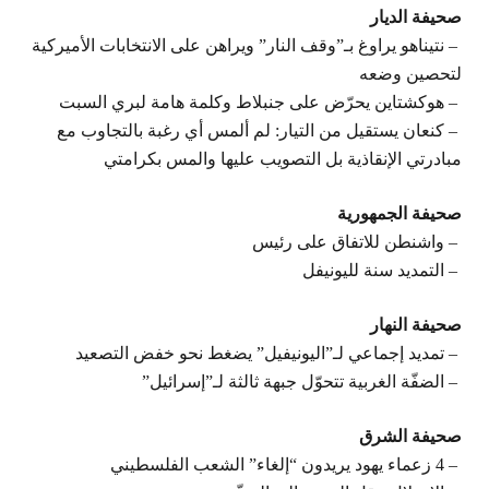
صحيفة الديار
– نتيناهو يراوغ بـ”وقف النار” ويراهن على الانتخابات الأميركية
لتحصين وضعه
– هوكشتاين يحرّض على جنبلاط وكلمة هامة لبري السبت
– كنعان يستقيل من التيار: لم ألمس أي رغبة بالتجاوب مع
مبادرتي الإنقاذية بل التصويب عليها والمس بكرامتي
صحيفة الجمهورية
– واشنطن للاتفاق على رئيس
– التمديد سنة لليونيفل
صحيفة النهار
– تمديد إجماعي لـ”اليونيفيل” يضغط نحو خفض التصعيد
– الضفّة الغربية تتحوّل جبهة ثالثة لـ”إسرائيل”
صحيفة الشرق
– 4 زعماء يهود يريدون “إلغاء” الشعب الفلسطيني