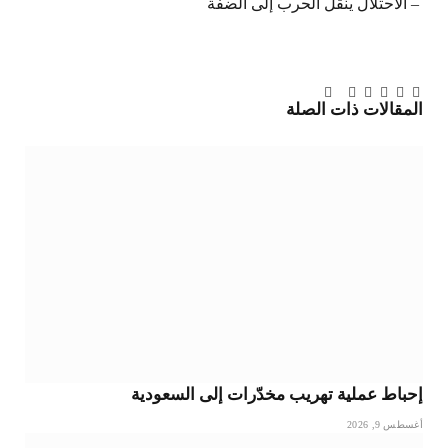
– الاحتلال ينقل الحرب إلى الضفّة
تويتر
فيسبوك
لينكدإن
بينتيريست
Tumblr
تيلقرام
البريد
المقالات
ذات الصلة
الإلكتروني
إحباط عملية تهريب مخدّرات إلى السعودية
أغسطس 9, 2026