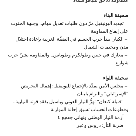
المقاومة تلاحق نتنياهو شمالًا
صحيفة البناء
– تجديد اليونيفيل مرّ دون طلبات تعديل مهام.. وجبهة الجنوب
على إيقاع المقاومة
– الكيان يبدأ حرب الحسم في الضفّة الغربية بإعادة احتلال
مدن ومخيمات الشمال
– معارك في جنين وطولكرم وطوباس.. والمقاومة تشنّ حرب
شوارع
صحيفة اللواء
– مجلس الأمن يمدِّد بالإجماع لليونيفيل: إهمال التحريض
“الإسرائيلي” والتزام بلبنان
– “قنبلة كنعان” تهزُّ التيار العوني وباسيل يفقد قوته النيابية..
وقطوعات الحساب تسبق إحالة الموازنة
– أزمة التيار الوطني وتهاني جعجع..!
– ضربة الثأر: دروس وعبر