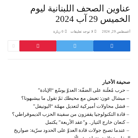
عناوين الصحف اللبنانية ليوم
الخميس 29 آب 2024
أغسطس 29, 2024
لا توجد تعليقات
0
زيارة
صحيفة الأخبار
– حرب مُعلَنة على الضفّة: العدوّ يوسّع “الإبادة”
– ‫ميشال عون: تعيش مع محيطك ثمّ تقول ما بيشبهونا؟
– ‫فشل محاولات أميركية لتعديل مهمّة “اليونيفل”
– ‫قادة التكنولوجيا يقفزون من سفينة الحزب الديموقراطي؟
– كنعان خارج التيار.. و”عقد الأربعة” يكتمل
– عندما تصبح جولات قادة العدوّ على الحدود سرّية: صواريخ