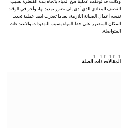
وكانت قد توقفت عملية ضخ المياه باتجاه بلدة القنطرة بسبب
القصف المعادي الذي أدى إلى تضرر تمديداتها، وأخر في الوقت
نفسه أعمال الصيانة اللازمة، بعدما تعذرت ايضا عملية تحديد
المكان المتضرر على خط المياه بسبب التهديدات والاعتداءات
المتواصلة.
تويتر
فيسبوك
لينكدإن
بينتيريست
Tumblr
تيلقرام
البريد
المقالات
ذات الصلة
الإلكتروني