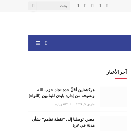
X
فيسبوك
الانستغرام
يوتيوب
واتساب
(Twitter)
آخر الأخبار
هوكشتاين أقلّ حدة تجاه حزب الله
ونصيحة من إدارة بايدن للبنانيين (اللواء)
مارس 5, 2024
487
زيارة
مصر: توصلنا إلى “نقطة تفاهم” بشأن
هدنة في غزة