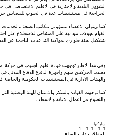
الشؤون البلدية والاختارية في الاقليم الاختصاصي في ج
الجراحية في مستشفيات عدة في الجنوب للمصابين جراء 
كما ويتولى الأعضاء مسؤولي مكاتب الصحة والخدمات الا
القيام بجولات ميدانية على المشافي للاضطلاع على احتياج
بتشكيل لجنة طوارئ لمواكبة التداعيات الناجمة عن العدو
وفي هذا الاطار توجهت قيادة اقليم الجنوب في حركة امل 
لاسيما الحركيين منهم واجهزة الدفاع الدفاع المدني في ك
والهيئات الادارية في المستشفيات الحكومية والخاصة ف
كما توجهت القيادة بالشكر والامتنان للهبة الوطنية التي 
والتطوع في اعمال الاغاثة والاسعاف.
شاركها.
تويتر
فيسبوك
لينكدإن
بينتيريست
Tumblr
تيلقرام
البريد
المقالات
ذات الصلة
الإلكتروني