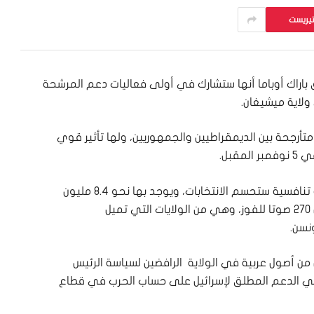
تيريست
ق باراك أوباما أنها ستشارك في أولى فعاليات دعم المرشحة
ولاية ميشيغان.
 متأرجحة بين الديمقراطيين والجمهوريين، ولها تأثير قوي
قبل.
وتعتبر ولاية ميشيغان واحدة من 7 ولايات أمريكية تنافسية ستحسم الانتخابات، ويوجد بها نحو 8.4 مليون
ناخب مسجل و15 صوتا بالمجمع الانتخابي من أصل 270 صوتا للفوز، وهي من الولايات التي تميل
نسن.
 من أصول عربية في الولاية الرافضين لسياسة الرئيس
س في الدعم المطلق لإسرائيل على حساب الحرب في قطاع