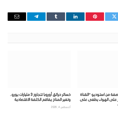
تويتر
بينتيريست
لينكدإن
Tumblr
تيلقرام
البريد
الإلكترون
فة من استوديو “القناة
خسائر حرائق أوروبا تتجاوز 3 مليارات يورو..
قرار على الهواء يطغى على
وتغير المناخ يفاقم الكلفة الاقتصادية
أغسطس 4, 2026