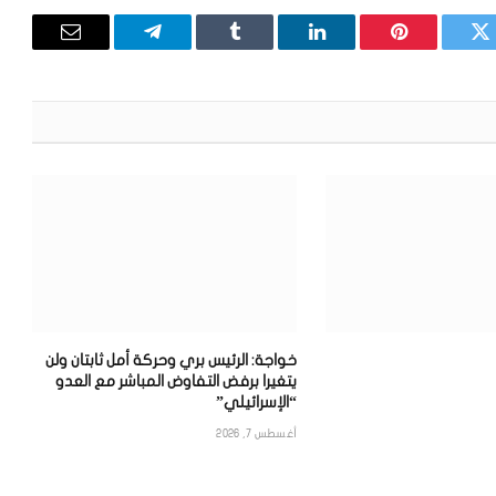
تويتر
بينتيريست
لينكدإن
Tumblr
تيلقرام
البريد
الإلكترون
خواجة: الرئيس بري وحركة أمل ثابتان ولن
يتغيرا برفض التفاوض المباشر مع العدو
“الإسرائيلي”
أغسطس 7, 2026