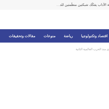
مكتب مكافحة الاتجار بالأشخاص وحماية الآداب يفكّك شبكتين منظّمتين للدعارة في الحمرا ويوقف متورطين
اقتصاد وتكنولوجيا
رياضة
منوعات
مقالات وتحقيقات
منذ الحرب العالمية الثانية