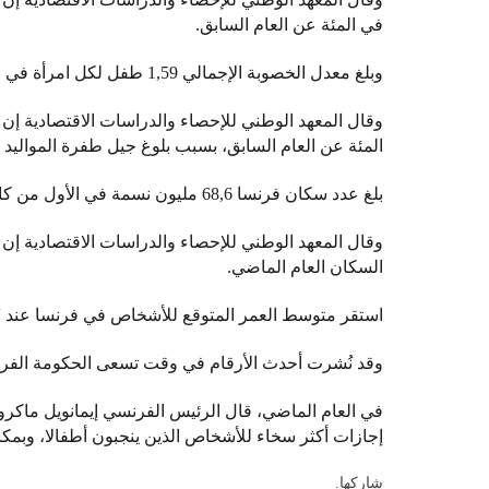
في المئة عن العام السابق.
وبلغ معدل الخصوبة الإجمالي 1,59 طفل لكل امرأة في البر الرئيسي الفرنسي، وهو أدنى مستوى له منذ أكثر من قرن.
المئة عن العام السابق، بسبب بلوغ جيل طفرة المواليد ب
بلغ عدد سكان فرنسا 68,6 مليون نسمة في الأول من كانون الثاني/يناير 2025، بزيادة 0,25 في المئة خلال عام.
السكان العام الماضي.
استقر متوسط العمر المتوقع للأشخاص في فرنسا عند “مستوى مرتفع تاريخيا” هو
وقد نُشرت أحدث الأرقام في وقت تسعى الحكومة الفرنسي
في العام الماضي، قال الرئيس الفرنسي إيمانويل ماكرون
إجازات أكثر سخاء للأشخاص الذين ينجبون أطفالا، وبمكا
شاركها.