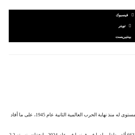
فيسبوك
تويتر
بينتيريست
انخفض عدد المواليد في فرنسا العام الماضي إلى أدنى مستوى له منذ نهاية الحرب العالمية الثانية عام 1945، على ما أفاد
وقال المعهد الوطني للإحصاء والدراسات الاقتصادية إن 663 ألف طفل ولدوا في فرنسا في عام 2024، بانخفاض نسبته 2,2