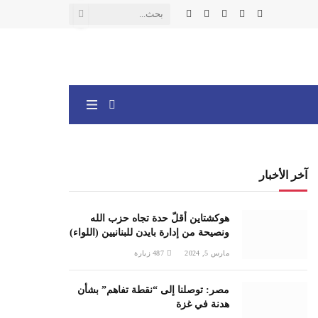
X
فيسبوك
الانستغرام
يوتيوب
واتساب
(Twitter)
آخر الأخبار
هوكشتاين أقلّ حدة تجاه حزب الله
ونصيحة من إدارة بايدن للبنانيين (اللواء)
مارس 5, 2024
487
زيارة
مصر: توصلنا إلى “نقطة تفاهم” بشأن
هدنة في غزة