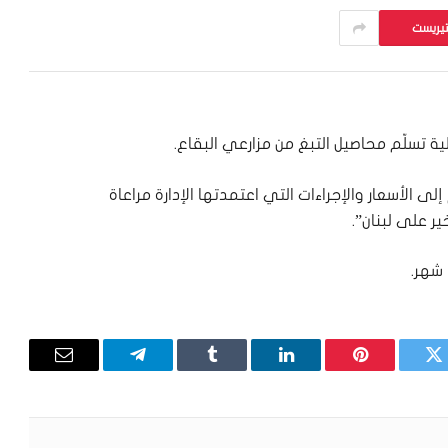
تيريست
لية تسلّم محاصيل التبغ من مزارعي البقاع.
لى الأسعار والإجراءات التي اعتمدتها الإدارة مراعاة
خير على لبنان”.
 شهر.
تويتر
بينتيريست
لينكدإن
Tumblr
تيلقرام
البريد
الإلكترون