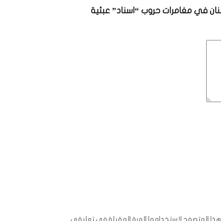
 لبنان في مغامرات حروب “اسناد” عبثية
ذا المتصفح لاستخدامها المرة المقبلة في تعليقي.