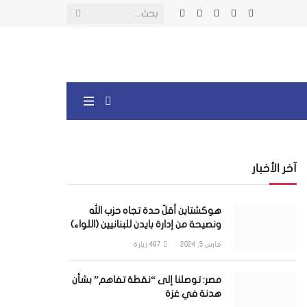
X
فيسبوك
الانستغرام
يوتيوب
واتساب
(Twitter)
آخر الأخبار
هوكشتاين أقلّ حدة تجاه حزب الله
ونصيحة من إدارة بايدن للبنانيين (اللواء)
مارس 5, 2024
487
زيارة
مصر: توصلنا إلى “نقطة تفاهم” بشأن
هدنة في غزة