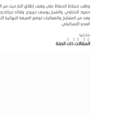
وطلب جنبلاط الحفاظ على وقف إطلاق النار حيث من ا
حمود الحناوي، والشيخ يوسف جربوع، وقائد حركة رجال 
وفد من المشايخ والفعاليات لوضع الصيغة النهائية التي
العدو الإسرائيلي.
شاركها.
تويتر
فيسبوك
لينكدإن
بينتيريست
Tumblr
البريد
تيلقرام
المقالات
ذات الصلة
الإلكتروني