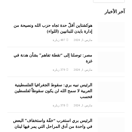
آخر الأخبار
هوكشتاين أقلّ حدة تجاه حزب الله ونصيحة من
إدارة بايدن للبنانيين (اللواء)
مارس 5, 2024
487
زيارة
مصر: توصلنا إلى “نقطة تفاهم” بشأن هدنة في
غزة
مارس 1, 2024
379
زيارة
الرئيس نبيه بري: سقوط الجغرافيا الفلسطينية
العربية لا سمح الله لن يكون سقوطاً لفلسطين
فحسب
مارس 1, 2024
378
زيارة
الرئيس بري استغرب “خفّة واستخفاف” البعض
في واحدة من أدق المراحل التي يمر فيها لبنان