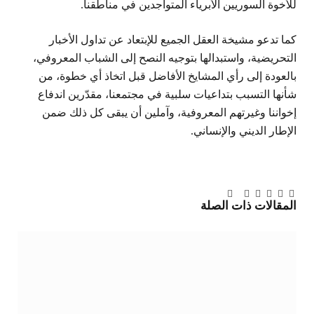
للأخوة السوريين الأبرياء المتواجدين في مناطقنا.
كما تدعو مشيخة العقل الجميع للإبتعاد عن تداول الأخبار
التحريضية، واستبدالها بتوجيه النصح إلى الشباب المعروفي،
بالعودة إلى رأي المشايخ الأفاضل قبل اتخاذ أي خطوة، من
شأنها التسبب بتداعيات سلبية في مجتمعنا، مقدّرين اندفاع
إخواننا وغيرتهم المعروفية، وآملين أن يبقى كل ذلك ضمن
الإطار الديني والإنساني.
تويتر
فيسبوك
لينكدإن
بينتيريست
Tumblr
تيلقرام
البريد
المقالات
ذات الصلة
الإلكتروني