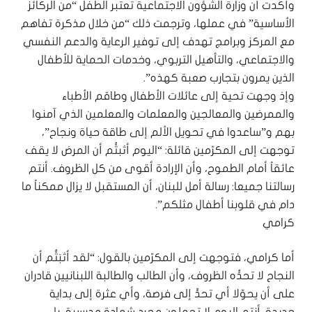
وأكدت أن وزارة الشؤون الاجتماعية تعتبر الطفل “من الركائز
الأساسية” في عملها، وترجمت ذلك “من خلال مذكرة تفاهم
مع المركز وبرامج تهدف إلى توفير الرعاية والدعم النفسي
والاجتماعي، والتأهيل التربوي، وخدمات الحماية للأطفال
الذين يمرون بتجارب صعبة كهذه”.
وإذ وجهت تحية إلى عائلات الأطفال وطاقم الأطباء
والممرضين والمعالجين والمعلمات والمعلمين الذي آمنوا
بهم و”ساعدوا في تحويل الألم إلى طاقة حياة ونجاح”،
توجهت إلى المكرّمين قائلة: “اليوم أثبتُّم أن المرض لا يقف
عائقاً أمام الطموح، وأن الإرادة أقوى من كل الظروف. أنتم
رسالتنا جميعا: رسالة أمل للبنان، أن المستقبل لا يزال ممكناً ما
دام في قلوبنا أطفال مثلكم”.
كرامي
أما كرامي، فتوجهت إلى المكرّمين بالقول: “لقد أثبَتُّم أن
النجاح لا تحدُّه الظروف، وأن الطالب والطالبة اللبنانيين قادران
على أن يحوّلا أي تحدٍّ إلى فرصة، وأي عثرة إلى بداية
جديدة. أنتم اليوم لا تحملون مجرد شهادة مدرسية، بل