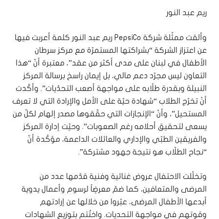
ريم عبد النور
وألقت ممثّلة شركة PepsiCo ريم عبد النور كلمة أعربت فيها
عن اعتزاز الشركة “بشراكتها المستمرّة مع مركز سرطان
الأطفال في لبنان على مدى أكثر من عقد”، معتبرة أنّ “هذا
التعاون ليس مجرّد دعم مالي، بل إيمان راسخ برسالة المركز
النبيلة وبقدرة طلّابه على مواجهة أصعب التحدّيات”. وأكّدت
أنّ تخرّج الطلاب “شهادة حيّة على الأمل والإرادة التي لا تعرف
المستحيل”، وأنّ “الإنجازات التي حقّقوها مصدر إلهام لكلّ من
يسعى لتحقيق أحلامه رغم الصعوبات”. وحيّت إدارة المركز
والفريقين الطبّي والإداري والعائلات الداعمة، مؤكّدة أنّ
“نجاح الطلّاب هو نتيجة جهود مشتركة”.
وتخلّلت الاحتفال عروض غنائية وفنية قدّمها عدد من
المرضى والمتعافين، كما ضمّ معرضٍاً لرسوم وأعمال يدوية
أبدعها الأطفال المرضى، عبّروا من خلالها عن إرادتهم
وقوتهم في مواجهة التحديات. واختُتم بتوزيع الشهادات