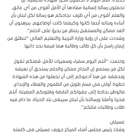
تحملون رسالة إنسانية مفادها أن الأمل أقوى من أي عائق،
والعلم أقوى من أي ظرف. ‏نجاحكم هو رسالة لكل لبنان بأن
أبناءه وبناته أينما كانوا وكيفما كانت أوضاعهم، يبرهنون أن
الغد ممكن والمستقبل ينتظر من يجرؤ على الحلم”.
‏وشددت على ان رؤية وزارة التربية والتعليم العالي “تنطلق من
إيمان راسخ بأن كل طالب وطالبة هما قيمة بحد ذاتها.
‏وختمت: “أنتم اليوم سفراء وسفيرات للأمل. قصتكم تقول
لكل من يستمع إن النجاح ممكن والحلم يستحق أن نعيشه
ونحققه. من هنا أدعوكم إلى أن تجعلوا من هذه الشهادة
خطوة أولى في مسار طويل من الطموح والعطاء والإبداع،
فالوطن بحاجة إلى عقولكم النابضة وقلوبكم المضيئة. ‏أنتم
فخرنا وأملنا ورسالتنا بأن لبنان سيبقى بلد الحياة، ما دام فيه
طلاب وطالبات مثلكم”.
عسيلي
وشدّد رئيس مجلس أمناء المركز جوزف عسيلي في كلمته