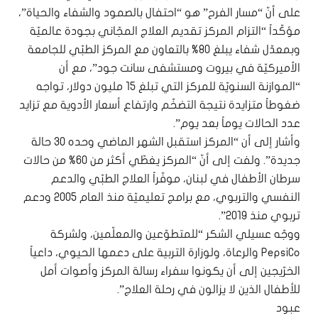
على أنّ “مسار الفرح” هو “احتفال بالصمود والشفاء والحياة”،
مؤكّداً “التزام المركز تقديم العلاج المجّاني بجودة عالميّة
وبمعدّل شفاء يبلغ 80% بالتعاون مع المركز الطبّي للجامعة
الأميركيّة في بيروت ومستشفى سانت جود”، مع أن
“الموازنة السنويّة للمركز التي تبلغ 15 مليون دولار، تواجه
ضغوطاً متزايدة نتيجة التضخّم وارتفاع أسعار الأدوية مع تزايد
عدد الحالات يوماً بعد يوم”.
وأشار إلى أن “المركز استقبل الشهر الماضي وحده 30 حالة
جديدة”. ولفت إلى أنّ “المركز يغطّي أكثر من 60% من حالات
سرطان الأطفال في لبنان، موفّراً العلاج الطبّي والدعم
النفسي والتربوي، مع برامج تعليميّة منذ العام 2005 ودعم
تربوي منذ 2019”.
ووجّه عسيلي الشكر “للمتطوّعين والمعلّمين، ولشركة
PepsiCo والرعاة، ولوزارة التربية على دعمها الحيوي، داعياً
الخرّيجين إلى أن يكونوا سفراء رسالة المركز وأصوات أمل
للأطفال الذين لا يزالون في رحلة العلاج”.
عبود