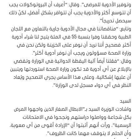
وتوفير الأدوية للمرضى”. وقال: “أعرف أن البروتوكولات يجب
أن تتوسع أكثر والأدوية يجب أن تتوافر بشكل أفضل، لكنّ ذلك
سيحصل تدريجاً”.
وتابع: “مناقصاتنا في مجال الأدوية جارية بالتعاون مع اللجان
الطبية وحققنا وفرا بنسبة 55 في المئة يتيح لنا شراء أدوية
أكثر. فصحيح أننا نريد أن نوفر على الخزينة ولكن نحن في
وزارة الصحة مسؤولون ويجب أن نوفر أدوية أكثر”.
وقال: “فعّلنا أيضاً آلية اليقظة الدوائية في الوزارة وتقضي
بالإبلاغ عن أي أدوية قد تكون وزارة الصحة استوردتها ويتبين
أن عليها إشكالية، وعلى هذا الأساس يجري التصحيح ويُعاد
النظر في أي دواء مسجل لدى الوزارة”.
السيد
واشادت الوزيرة السيد بـ”الابطال الصغار الذين واجهوا المرض
بكل شجاعة وواصلوا دراستهم ونجحوا في الامتحانات
الرسمية”، ورأت أنهم أثبتوا أن “الإرادة أقوى من أي صعوبة،
وأن الحلم لا يتوقف مهما كانت الظروف”.