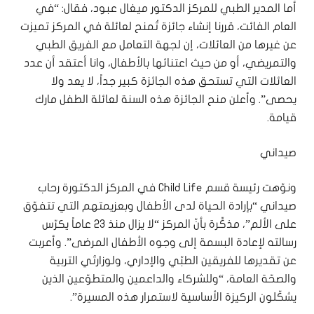
أما المدير الطبي للمركز الدكتور ميغال عبود، فقال: “في
العام الفائت، قررنا إنشاء جائزة تُمنح لعائلة في المركز تميزت
عن غيرها من العائلات، إن لجهة التعامل مع الفريق الطبي
والتمريضي، أو من حيث اعتنائها بالأطفال، وانا أعتقد أن عدد
العائلات التي تستحق هذه الجائزة كبير جداً، لا يعد ولا
يحصى”. وأعلن منح الجائزة هذه السنة لعائلة الطفل مارك
قيامة.
صيداني
ونوّهت رئيسة قسم Child Life في المركز الدكتورة رحاب
صيداني “بإرادة الحياة لدى الأطفال وبعزيمتهم التي تتفوّق
على الألم”، مذكِّرة بأنّ المركز “لا يزال منذ 23 عاماً يكرّس
رسالته لإعادة البسمة إلى وجوه الأطفال المرضى”. وأعربت
عن تقديرها للفريقين الطبّي والإداري، ولوزارتَي التربية
والصحّة العامة، “وللشركاء والداعمين والمتطوّعين الذين
يشكّلون الركيزة الأساسية لاستمرار هذه المسيرة”.