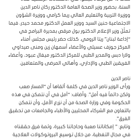
السنة، بحضور وزير الصحة العامة الدكتور ركان ناصر الدين
ووزيرة التربية والتعليم العالي ريما كرامي ووزيرة الشؤون
الاجتماعية حنين السيد ووزير العمل الدكتور محمد حيدر، فيما
تمثّلَ وزير الإعلام الدكتور بول مرقص بمديرة البرامج في
“إذاعة لبنان” ريتا الرومي. كذلك حضر رئيس مجلس أمناء
المركز جوزف عسيلي والأعضاء أسمهان زين ومنى صيداوي
ولارا دبس والمدير الطبي للمركز الدكتور ميغال عبود، وأعضاء
الفريقين الطبي والإداري، وأهالي المرضى والمتعافين.
ناصر الدين
ورأى الوزير ناصر الدين في كلمة ألقاها أن “المسار صعب
ولكن دائماً فيه أمل”. وأضاف: “آمل في أن نتمكن في هذه
الحكومة وفي وزارة الصحة من أن نزرع الأمل، وأن نتمكن
بالتعاون مع الشركاء المحليين والأطباء والجامعات من تحقيق
الفرق”.
وتابع: ” إمكاناتنا صعبة وحاجاتنا كبيرة، وثمة فرق حققناه
في مجال التغطية، من خلال توسيع البروتوكولات العلاجية