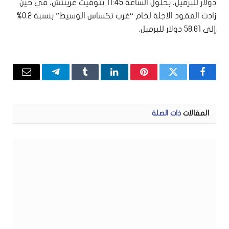
دولار للبرميل، بحلول الساعة 11:45 بتوقيت غرينتش، في حين
زادت العقود الآجلة لخام “غرب تكساس الوسيط” بنسبة 0.2%
إلى 58.81 دولار للبرميل.
فيسبوك
تويتر
بينتيريست
لينكدإن
Tumblr
تيلقرام
البريد
الإلكتر
المقالات
ذات الصلة