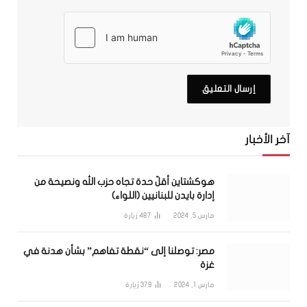
آخر الأخبار
هوكشتاين أقلّ حدة تجاه حزب الله ونصيحة من
إدارة بايدن للبنانيين (اللواء)
مارس 5, 2024
487
زيارة
مصر: توصلنا إلى “نقطة تفاهم” بشأن هدنة في
غزة
مارس 1, 2024
379
زيارة