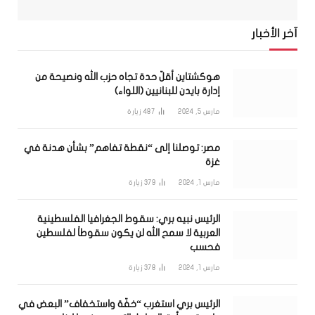
آخر الأخبار
هوكشتاين أقلّ حدة تجاه حزب الله ونصيحة من
إدارة بايدن للبنانيين (اللواء)
مارس 5, 2024
487
زيارة
مصر: توصلنا إلى “نقطة تفاهم” بشأن هدنة في
غزة
مارس 1, 2024
379
زيارة
الرئيس نبيه بري: سقوط الجغرافيا الفلسطينية
العربية لا سمح الله لن يكون سقوطاً لفلسطين
فحسب
مارس 1, 2024
378
زيارة
الرئيس بري استغرب “خفّة واستخفاف” البعض في