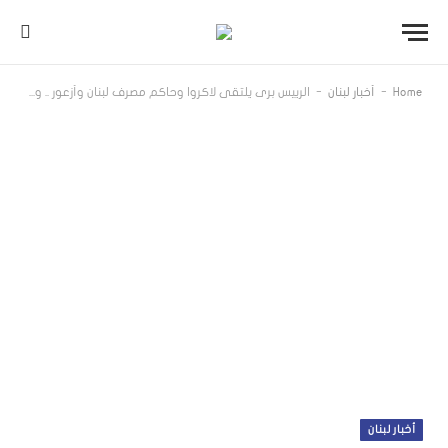
-
-
Home
أخبار لبنان
الرييس بري يلتقي لاكروا وحاكم مصرف لبنان وأزعور .. ولاكروا: اللقاء كان ايجابياً
أخبار لبنان