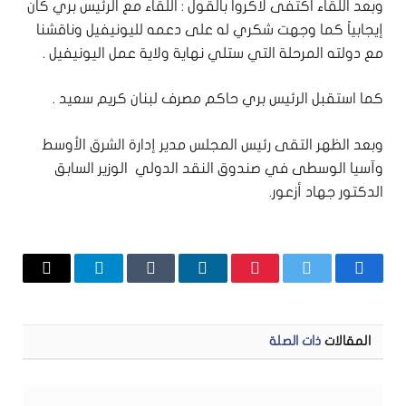
وبعد اللقاء اكتفى لاكروا بالقول : اللقاء مع الرئيس بري كان
إيجابياً كما وجهت شكري له على دعمه لليونيفيل وناقشنا
مع دولته المرحلة التي ستلي نهاية ولاية عمل اليونيفيل .
كما استقبل الرئيس بري حاكم مصرف لبنان كريم سعيد .
وبعد الظهر التقى رئيس المجلس مدير إدارة الشرق الأوسط
وآسيا الوسطى في صندوق النقد الدولي الوزير السابق
الدكتور جهاد أزعور.
فيسبوك
تويتر
بينتيريست
لينكدإن
Tumblr
تيلقرام
البريد
الإلكتر
المقالات
ذات الصلة