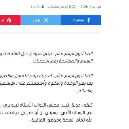
فبراير 4, 2026
لا توجد تعليقات
0
زيارة
فيسبوك
تويتر
بين
البابا لاون الرابع عشر : لبنان نموذجٌ حيٌ للشجا
السلام والمصالحة رغم التحديات
.
البابا لاون الرابع عشر : أعجبت بروح التعاون وال
بما يعزز الوحدة والأخوة وأشجعكم على الإستمرار في
والسلام .
تلقى دولة رئيس مجلس النواب الأستاذ نبيه بري ر
نص الرسالة الآتي : يسرني أن أوجه إلى دولتكم 
الله تمام الصحة وموفور العافية .