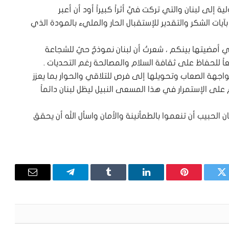
 إلى لبنان والتي تركت فيَّ أثراً كبيراً أود أن أعبر
ت الشكر والتقدير للإستقبال الحار والمليء بالمودة الذي
تي أمضيتها بينكم ، شعرتُ أن لبنان نموذجٌ حيٌ للشجاعة
ً للحفاظ على ثقافة السلام والمصالحة رغم التحديات .
اجهة الصعاب وتحويلها إلى فرص للتلاقي والحوار بما يعزز
لى الإستمرار في هذا المسعى النبيل ليظل لبنان دائماً
 الحبيب أن تنعموا بالطمأنينة والأمان واسأل الله أن يحقق
تويتر
بينتيريست
لينكدإن
Tumblr
تيلقرام
البريد
الإلكترون