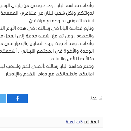
وأضاف قداسة البابا : بعد عودتي من زيارتي الرسولية
لدولتكم ولكل شعب لبنان عن مشاعري المفعمة بآيا
استقبلتموني به وجميع مرافقيَّ.
وتابع قداسة البابا في رسالته : في هذه الأيام ال
والصمود ، ومن ثم فإن شعبه مدعوٌ إلى العمل معا
وأضاف : وقد أعجبت بروح التعاون والإصرار على مو
الوحدة والأخوة في المجتمع اللبناني ، أشجعكم ع
مثالاً حياً للأمل والسلام .
وختم قداسة البابا رسالته :أتمنى لكم ولشعب لبنان
امانيكم وتطلعاتكم مع دوام التقدم والإزدهار .
شاركها.
فيسبوك
المقالات
ذات الصلة