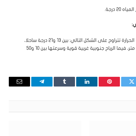
:
الطقس غائم جزئيا بسحب مرتفعة ودرجات الحرارة تتراوح على الشكل التالي: بين ١٣ و٢١ درجة ساحلا،
بين ٦ و١٧ درجة بقاعاً وبين ٩ و١٥ درجة على الـ١٠٠٠ متر، فيما الرياح جنوبية غربية قوية وسرعتها بين ١٠ و٥٠
تويتر
بينتيريست
لينكدإن
Tumblr
تيلقرام
البريد
الإلكترون