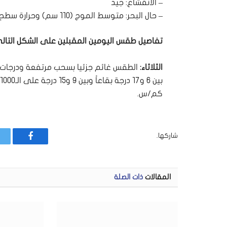
– الانقشاع: جيد
– حال البحر: متوسط الموج (١١٠ سم) وحرارة سطح المياه ٢٠ درجة.
تفاصيل طقس اليومين المقبلين على الشكل التالي
الثلاثاء:
كم/س.
شاركها.
فيسبوك
المقالات
ذات الصلة