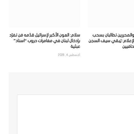
والمحررين تطالبان بسحب
سلام: العون الأكبر لإسرائيل قدّمه مَن تفرّد
لإعلام: يُبقي سيف السجن
بإدخال لبنان في مغامرات حروب “اسناد”
افيين
عبثية
أغسطس 4, 2026