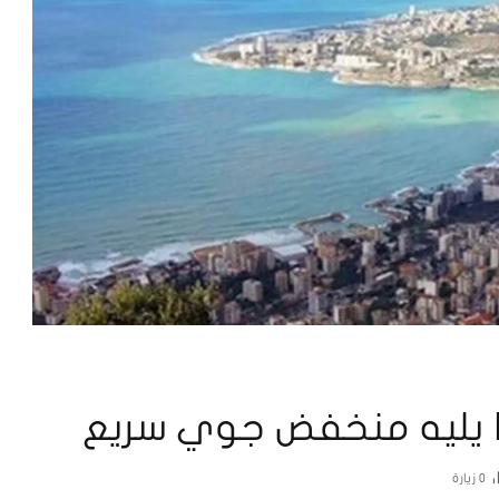
ا يليه منخفض جوي سريع
0
زيارة