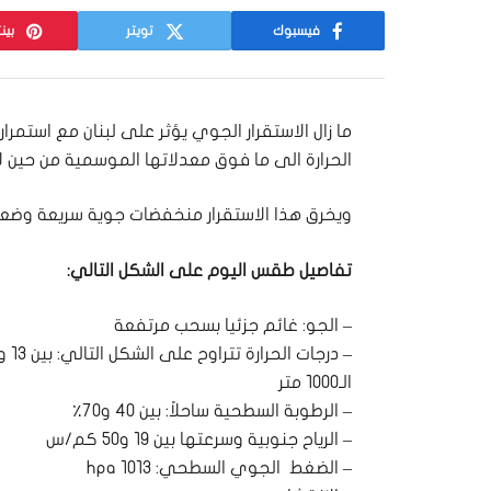
فيسبوك
تويتر
بين
ما زال الاستقرار الجوي يؤثر على لبنان مع استمرار
الحرارة الى ما فوق معدلاتها الموسمية من حين لآ
ويخرق هذا الاستقرار منخفضات جوية سريعة وضعيف
تفاصيل طقس اليوم على الشكل التالي:
– الجو: غائم جزئيا بسحب مرتفعة
الـ١٠٠٠ متر
– الرطوبة السطحية ساحلاً: بين ٤٠ و٧٠٪
– الرياح جنوبية وسرعتها بين ١٩ و٥٠ كم/س
– الضغط الجوي السطحي: ١٠١٣ hpa