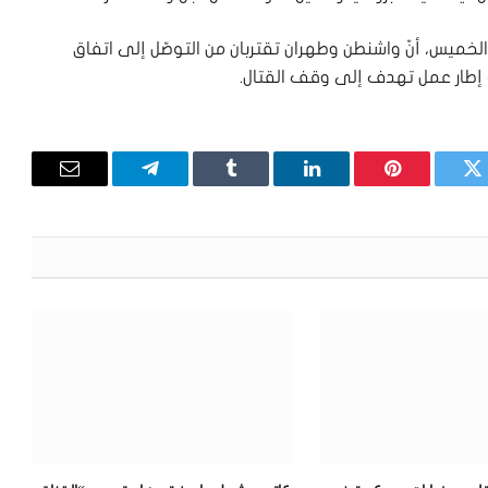
لخميس، أنّ واشنطن وطهران تقتربان من التوصّل إلى اتفاق
إطار عمل تهدف إلى وقف القتال.
تويتر
بينتيريست
لينكدإن
Tumblr
تيلقرام
البريد
الإلكترون