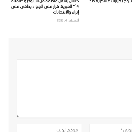
 تلوح بخيارات عسكرية ضد
كاتس يشعل عاصفة من استوديو “القناة
14” العبرية: قرار على الهواء يطغى على
إيران والانتخابات
أغسطس 4, 2026