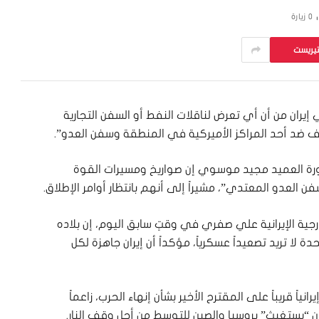
0
زيارة
تيريست
 إيران من أن أي تعرض لناقلات النفط أو السفن التجارية
ف ضد أحد المراكز الأميركية في المنطقة وسفن العدو”.
ثورة العميد مجيد موسوي إن صواريخ ومسيرات القوة
العدو المعتدي”، مشيراً إلى أنهم بانتظار أوامر الإطلاق.
جية الإيرانية علي صفري في وقتٍ سابق اليوم، إن بلاده
ة لا تريد تصعيداً عسكرياً، مؤكداً أن إيران جاهزة لكل
نياً قريباً على المقترح الأخير بشأن إنهاء الحرب، زاعماً
ان “يستغيث” بروسيا والصين للتوسط من أجل وقف النار.