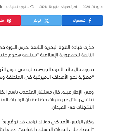
مايو 10, 2026
آخر تحديث:
مايو 10, 2026
لا توجد تعليقات
فيسبوك
تويتر
بين
حذّرت قيادة القوة البحرية التابعة لحرس الثورة في
التابعة للجمهورية الإسلامية “سيتبعه هجوم عني
بدوره، قال قائد القوة الجو-فضائية في حرس ال
“مصوّبة نحو الأهداف الأميركية في المنطقة وسفن 
وفي الإطار عينه، قال مستشار المتحدث باسم الخار
تتلقى رسائل عبر قنوات مختلفة بأن الولايات المتحد
التكهنات في الميدان.
وكان الرئيس الأميركي دونالد ترامب قد توقّع رداً إيرا
“القضاء على القوات المسلحة الإيرانية”، بعدما ك