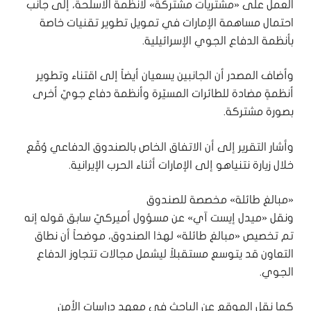
العمل على «مشتريات مشتركة» لأنظمة الأسلحة، إلى جانب
احتمال مساهمة الإمارات في تمويل تطوير تقنيات خاصة
بأنظمة الدفاع الجوي الإسرائيلية.
وأضاف المصدر أن الجانبين يسعيان أيضاً إلى اقتناء وتطوير
أنظمةٍ مضادة للطائرات المسيّرة وأنظمة دفاع جويّ أخرى
بصورة مشتركة.
وأشار التقرير إلى أن الاتفاق الخاص بالصندوق الدفاعي وُقّع
خلال زيارة نتنياهو إلى الإمارات أثناء الحرب الإيرانية.
«مبالغ طائلة» مخصصة للصندوق
ونقل «ميدل إيست آي» عن مسؤول أميركيّ سابق قوله إنه
تم تخصيص «مبالغ طائلة» لهذا الصندوق، موضحاً أن نطاق
التعاون قد يتوسع مستقبلاً ليشمل مجالات تتجاوز الدفاع
الجوي.
كما نقل الموقع عن الباحث في معهد دراسات الأمن