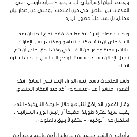
ووصف البيان الإسرائيلي الزيارة بأنها «اختراق تاريخي» في
العلاقات بين البلدين، في حين امتنعت أبوظبي عن إصدار بيانٍ
مماثل، بل نفت علناً حصول الزيارة.
وبحسب مصادر إسرائيلية مطلعة، فقد اتفق الجانبان بعد
الزيارة على أن ينشر مكتب نتنياهو ومكتب رئيس الإمارات
بيانات رسمية وصوراً من اللقاء في وقت لاحق، على أن يتم
تأجيل الإعلان بسبب حساسية الوضع السياسي والحرب الدائرة
آنذاك.
ونشر المتحدث باسم رئيس الوزراء الإسرائيلي السابق، زيف
أغمون، منشوراً عبر «فيسبوك» أكد فيه انعقاد الاجتماع.
وقال أغمون إنه رافق نتنياهو خلال «الرحلة التاريخية» التي
بقيت سريةً لفترةٍ طويلةٍ، مضيفاً أن رئيس الوزراء الإسرائيلي
استُقبل في أبوظبي «استقبالاً يليق بالملوك».
وأضاف أن الشيخ محمد بن زايد وأفراداً من عائلته وعدداً من