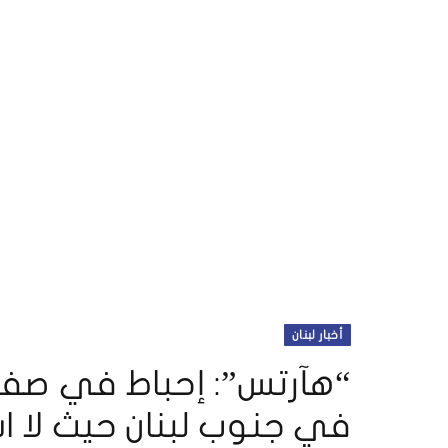
أخبار لبنان
“هآرتس”: إحباط في صفو
في جنوب لبنان حيث لا ا