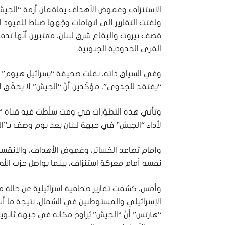
الاستنزاف وغموض الأهداف يفاقمان أزمة “الجي
ولفتت التقارير إلى اتهامات وجّهها ضباط للقيود 
قصف بيروت والبقاع شرق لبنان، معتبرين أنّها ت
القرى الحدودية الجنوبية.
وفي السياق ذاته، نقلت صحيفة “يسرائيل هيوم” عن ض
“يفتقد للجدوى”، مؤكّدين أنّ “الجيش” لا يحقّق إ
لأداء “الجيش” في جبهة لبنان بعد يوم وصف بـ”ا
وأمام تصاعد الخسائر، وغموض الأهداف، والانقسا
نفسه أمام معركة استنزاف، بينما يواصل حزب الله 
وأمس، كشفت تقارير صحافية إسرائيلية عن حالة 
الإسرائيلي والمستوطنين في الشمال، نتيجة ما أ
“هآرتس” أنّ “الجيش” يُراوح مكانه في جبهةٍ ثانوية