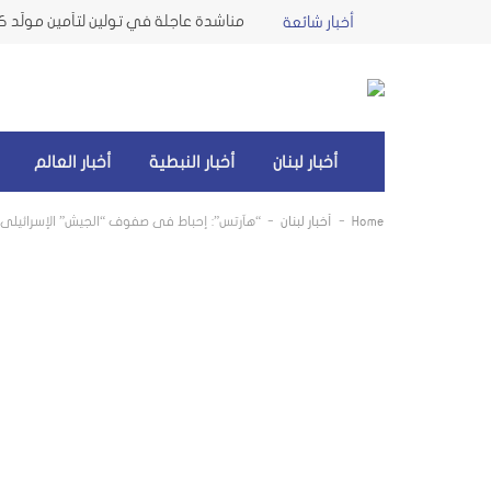
مناشدة عاجلة في تولين لتأمين مولّد كه
أخبار شائعة
أخبار لبنان
أخبار النبطية
أخبار العالم
-
-
Home
أخبار لبنان
“هآرتس”: إحباط في صفوف “الجيش” الإسرائيلي ف