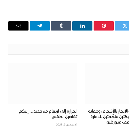
تويتر
بينتيريست
لينكدإن
Tumblr
تيلقرام
البريد
الإلكترون
اتجار بالأشخاص وحماية
الحرارة إلى ارتفاع من جديد… إليكم
كتين منظّمتين للدعارة
تفاصيل الطقس
قف متورطين
أغسطس 8, 2026