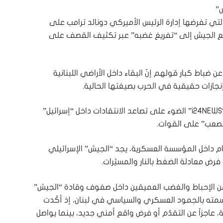
ش”
التي تفرضها إدارة الرئيس الأميركي دونالد ترامب على
دفع الجيش إلى “تفريغ غضبه” عبر تكثيف القصف على
باط كبار قولهم إنّ البقاء داخل الأراضي اللبنانية
نجازات حقيقية في الحرب بصيغتها الحالية.
وتأتي هذه التطوّرات في وقت سلّطت فيه قناة “i24NEWS” الضوء على تصاعد الانتقادات داخل “إسرائيل”
لصعب” على القوات.
م داخل المؤسسة العسكرية، يجد “الجيش” الإسرائيلي
فرض معادلة الضغط بالنار والمسيّرات.
من الإحباط والغضب العميقين داخل صفوف وقادة “الجيش”
سمته بالجمود العسكري والسياسي في لبنان، إذ أكّدت
، عاجزاً عن التقدّم أو فرض واقع أمني جديد، بينما يواصل