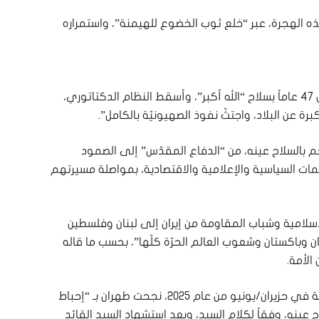
ه الهجرة، عبر “خلع ثوب الخضوع للهيمنة”، واستمراره
وأشار السيد إلى أنّ شعب إيران المسلم انتفض قبل 47 عاماً بسلاح “الله أكبر”، وأسقط النظام الدكتاتوري،
ة عن البلاد، واجتثّ نفوذ الصهيونيّة بالكامل”.
م بالسلاح عينه، من “الدفاع المقدّس” إلى الصمود
مات السياسية والإعلامية والاقتصادية، بمواصلة مسيرتهم
الإسلامية وشباب المقاومة من إيران إلى لبنان وفلسطين
ن وباكستان وشعوب العالم الحرّة كلّها”، بحسب ما قاله
الأمة.
وفي الحرب التي فُرضت على الجمهورية الإسلامية في حزيران/يونيو من عام 2025، نجحت طهران بـ “إحباط
ح عينه، وفقاً لكلام السيد، وبعد استشهاد السيد القائد