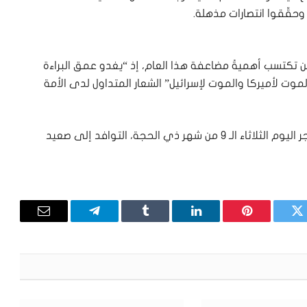
حقّقوا انتصارات مذهلة.
ين تكتسب أهميةً مضاعفة هذا العام، إذ “يغدو عمق البراءة
موت لأميركا والموت لإسرائيل” الشعار المتداول لدى الأمة
والجدير بالذكر أنّ جموع الحجّاج بدأت، مع بزوغ فجر اليوم الثلاثاء الـ 9 من شهر ذي الحجة، التوافد إلى صعيد
تويتر
بينتيريست
لينكدإن
Tumblr
تيلقرام
البريد
الإلكترون