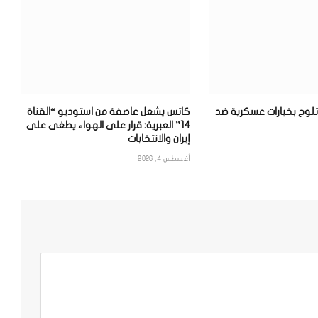
 تلوح بخيارات عسكرية ضد
كاتس يشعل عاصفة من استوديو “القناة
14” العبرية: قرار على الهواء يطغى على
إيران والانتخابات
أغسطس 4, 2026