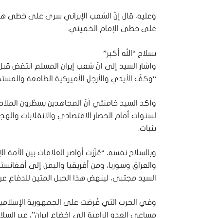
وعليه، قال إنّ الشعب الإيراني سرى على خطى هذ
على خطى الإمام الخميني.
بسلاح “الله أكبر”
“وكفّ الأيدي والأرجل الأميركية الطامعة والمستكبر
وأكد السيد خامنئي أنّ المجاهدين يسطّرون الملاح
لسنوات أمام الحصار الاقتصادي والانقلابات والهج
بثبات.
وبالسلاح نفسه، “عُزّزت أواصر العلاقات بين الأمة 
والعراق وسوريا، ومن أفريقيا واليمن إلى أفغانستا
السيد مجتبى، لينهض هذا الحبل المتين للدفاع عن 
مساعي العدو الرامية إلى إخضاع إيران”، عبر السلا