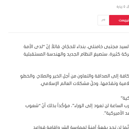
0
زيارة
تيريست
سيد مجتبى خامنئي، بنداء للحجّاج، قائلاً إنّ “لدى الأمة
كة كثيرة، ستصيغ النظام الجديد والهندسة المستقبلية
فة إلى الصداقة والتعاون من أجل الخير والصلاح، والخطوِ
امية وتقدّمها، وحلّ مشكلات العالم الإسلامي.
ية”
 الساعة لن تعود إلى الوراء”، مؤكّداً بذلك أنّ “شعوب
 الأميركية”.
نّها لن تجد بقعةً آمنةً لممارسة الشر وإقامة قواعد