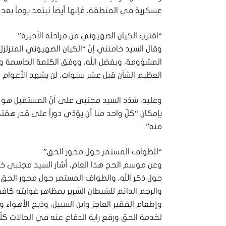
عسكرية في المنطقة، فإنها أيضاً تبتعد يوماً بعد
“اقترب الكيان الصهيوني من مراحله الأخيرة”
وقال السيد خامنئي إنّ “الكيان الصهيوني المتزلزل و
المشؤومة، وبفضل الله، ووفق الكلمة الحاسمة و
العظيم الشأن قبل عشر سنوات، لن يشهد الأعوام الـ 25 التي تتلو ذلك التاريخ، إن شاء الل
وعليه، شدّد السيد مجتبى على أنّ المستقبل هو للأم
بإمكان “كلّ واحد منا أن يؤدّي دوراً على قدر ه
منه”.
“للطواف المستمر حول محور الحق”
وعن موسم الحج هذا العام، أشار السيد مجتبى خام
حول ذكر الله، والطواف المستمر حول محور الحق، 
والرجم الدائم للشيطان الشرير بمظاهر غوايته كافة
وإطعام الفقير العاجز وابن السبيل، وذبح الأهواء وا
لخدمة الحق ورفع راية الدفاع عنه في الحالات كلّه