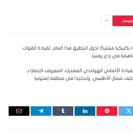
تيريست
ة تكتيكيا مشتركا لدول البلطيق هذا العام، لقيادة القوات
اهمة في ردع روسيا.
لقيادة الألماني الهولندي المشترك، المعروف اختصارا بـ
قي لحلف شمال الأطلسي، وتحديدا في منطقة إستونيا
تويتر
بينتيريست
لينكدإن
Tumblr
تيلقرام
البريد
الإلكترون