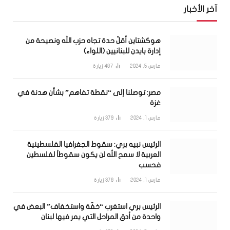
آخر الأخبار
هوكشتاين أقلّ حدة تجاه حزب الله ونصيحة من
إدارة بايدن للبنانيين (اللواء)
مارس 5, 2024
487
زيارة
مصر: توصلنا إلى “نقطة تفاهم” بشأن هدنة في
غزة
مارس 1, 2024
379
زيارة
الرئيس نبيه بري: سقوط الجغرافيا الفلسطينية
العربية لا سمح الله لن يكون سقوطاً لفلسطين
فحسب
مارس 1, 2024
378
زيارة
الرئيس بري استغرب “خفّة واستخفاف” البعض في
واحدة من أدق المراحل التي يمر فيها لبنان