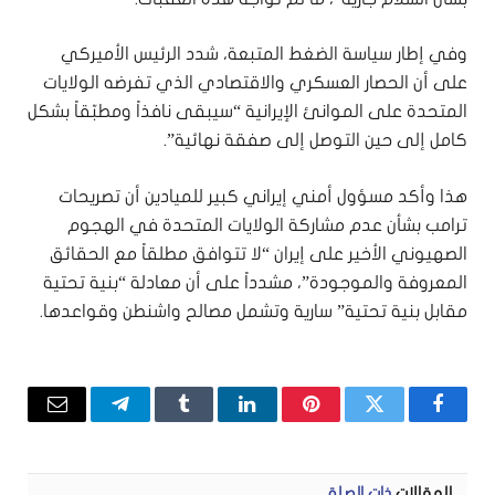
وفي إطار سياسة الضغط المتبعة، شدد الرئيس الأميركي
على أن الحصار العسكري والاقتصادي الذي تفرضه الولايات
المتحدة على الموانئ الإيرانية “سيبقى نافذاً ومطبّقاً بشكل
كامل إلى حين التوصل إلى صفقة نهائية”.
هذا وأكد مسؤول أمني إيراني كبير للميادين أن تصريحات
ترامب بشأن عدم مشاركة الولايات المتحدة في الهجوم
الصهيوني الأخير على إيران “لا تتوافق مطلقاً مع الحقائق
المعروفة والموجودة”، مشدداً على أن معادلة “بنية تحتية
مقابل بنية تحتية” سارية وتشمل مصالح واشنطن وقواعدها.
فيسبوك
تويتر
بينتيريست
لينكدإن
Tumblr
تيلقرام
البريد
الإلكتر
المقالات
ذات الصلة