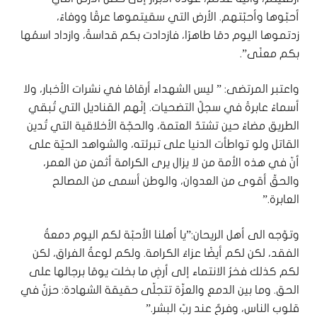
أحبّوها وأحبّتهم. الأرض التي سقيتموها عرقًا ووفاءً،
زدتموها اليوم دمًا طاهرًا، فازدادت بكم قداسةً، وازداد اسمُها
بكم معنًى”.
واعتبر المرتضى: ” ليس الشهداء أرقامًا في نشرات الأخبار، ولا
أسماءً عابرةً في سجلّ التضحيات. إنّهم القناديل التي تُبقي
الطريق مضاءً حين تشتدّ العتمة، والحجّة الأخلاقية التي تُدين
القاتل ولو تواطأت الدنيا على تبرئته، والشواهد الحيّة على
أنّ في هذه الأمة من لا يزال يرى الكرامة أثمن من العمر،
والحقّ أقوى من العدوان، والوطن أسمى من المصالح
العابرة.”
وتوّجه الى أهل الريحان:”يا أهلنا الأحبّة لكم اليوم دمعةُ
الفقد، لكن لكم أيضًا عزاءُ الكرامة. ولكم لوعةُ الفراق، لكن
لكم كذلك فخرُ الانتماء إلى أرضٍ ما بخلت يومًا برجالها على
الحق. وما بين الدمع والعزّة تتجلّى حقيقة الشهادة: حزنٌ في
قلوب الناس، وفرحٌ عند ربّ البشر.”