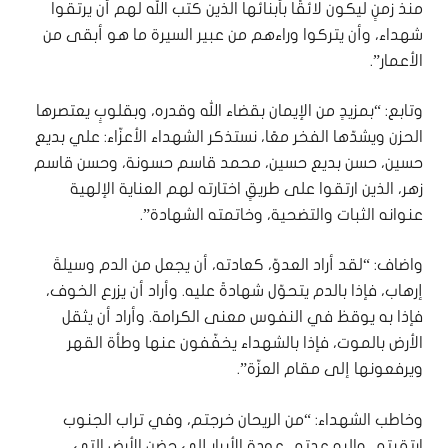
منذ زمنٍ ليكون لائقًا بأبنائها الذين كتب الله لهم أن يرتقوا
شهداء، وأن يتركوا وراءهم من عبير السيرة ما هو أبقى من
الأعمار”.
وتابع: “بمزيدٍ من الإيمان بقضاء الله وقدره، وبقلوبٍ يعتصرها
الحزن ويشدّها الفخر معًا، نستذكر الشهداء الأعزّاء: علي بديع
حسين، حسن بديع حسين، محمد قاسم حسونة، وحسن قاسم
زهر، الذين ارتقوا على طريقٍ اختارته لهم العناية الإلهية
عنوانه الثبات والتضحية، وخاتمته الشهادة”.
واضاف: “لقد أراد العدوّ، كعادته، أن يجعل من الدم وسيلةَ
إرهاب، فإذا بالدم يتحوّل شهادةً عليه. وأراد أن يزرع الخوف،
فإذا به يوقظ في النفوس معنى الكرامة. وأراد أن يثقل
الأرض بالموت، فإذا بالشهداء يخفّفون عنها وطأة القهر
ويرفعونها إلى مقام العزّة”.
وخاطب الشهداء: “من الريحان خرجتم، وفي تراب الجنوب
ارتقيتم، واليه عدتم، عودة الأبرار إلى حضن الأرض التي