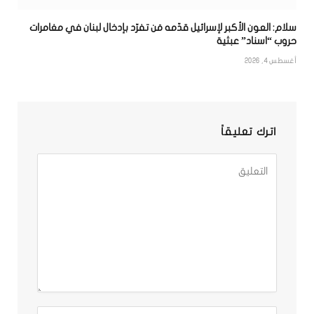
سلام: العون الأكبر لإسرائيل قدّمه مَن تفرّد بإدخال لبنان في مغامرات
حروب “اسناد” عبثية
أغسطس 4, 2026
اترك تعليقاً