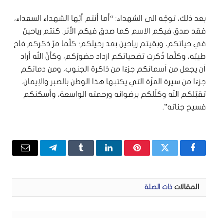
بعد ذلك، توجّه الى الشهداء: “أما أنتم أيّها الشهداء السعداء،
فقد صدق فيكم الاسم كما صدق فيكم الأثر. كنتم رياحينَ
في حياتكم، وبقيتم رياحينَ بعد رحيلكم؛ كلّما مرّ ذكركم فاح
طيبُه، وكلّما ذُكرت تضحياتكم ازداد حضورُكم، وكأنّ الله أراد
أن يجعل من أسمائكم جزءًا من ذاكرة الجنوب، ومن دمائكم
جزءًا من سيرة العزّة التي يكتبها هذا الوطن بالصبر والإيمان.
تقبّلكم الله وكلّلكم برضوانه ورحمته الواسعة، وأسكنكم
فسيح جناته”.
فيسبوك
تويتر
بينتيريست
لينكدإن
Tumblr
تيلقرام
البريد
الإلكتر
المقالات
ذات الصلة