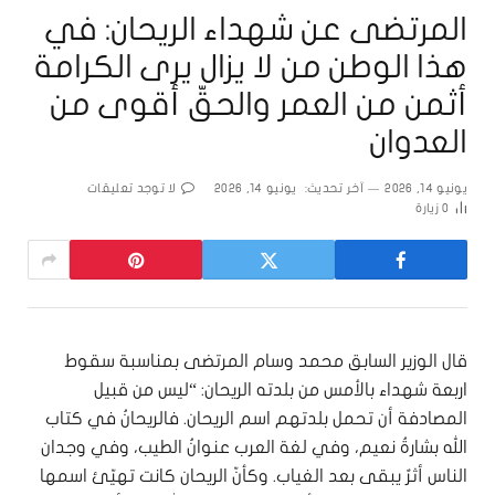
المرتضى عن شهداء الريحان: في
هذا الوطن من لا يزال يرى الكرامة
أثمن من العمر والحقّ أقوى من
العدوان
يونيو 14, 2026
آخر تحديث:
يونيو 14, 2026
لا توجد تعليقات
0
زيارة
قال الوزير السابق محمد وسام المرتضى بمناسبة سقوط
اربعة شهداء بالأمس من بلدته الريحان: “ليس من قبيل
المصادفة أن تحمل بلدتهم اسم الريحان. فالريحانُ في كتاب
الله بشارةُ نعيم، وفي لغة العرب عنوانُ الطيب، وفي وجدان
الناس أثرٌ يبقى بعد الغياب. وكأنّ الريحان كانت تهيّئ اسمها