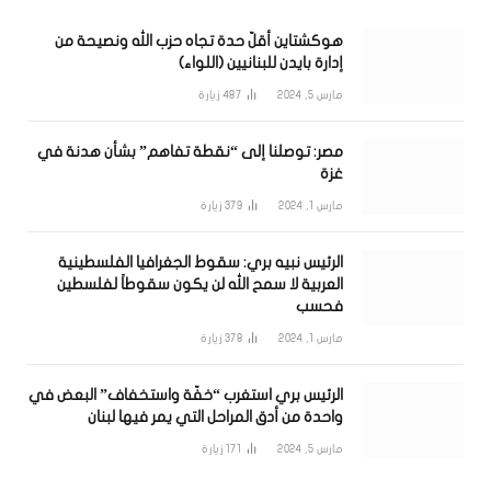
هوكشتاين أقلّ حدة تجاه حزب الله ونصيحة من
إدارة بايدن للبنانيين (اللواء)
مارس 5, 2024
487
زيارة
مصر: توصلنا إلى “نقطة تفاهم” بشأن هدنة في
غزة
مارس 1, 2024
379
زيارة
الرئيس نبيه بري: سقوط الجغرافيا الفلسطينية
العربية لا سمح الله لن يكون سقوطاً لفلسطين
فحسب
مارس 1, 2024
378
زيارة
الرئيس بري استغرب “خفّة واستخفاف” البعض في
واحدة من أدق المراحل التي يمر فيها لبنان
مارس 5, 2024
171
زيارة