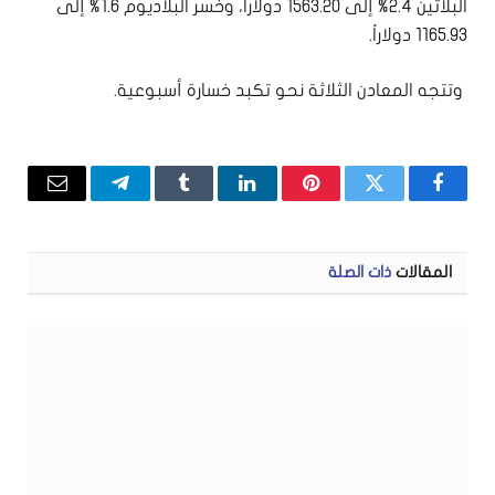
البلاتين 2.4% إلى 1563.20 دولاراً، ‌وخسر البلاديوم 1.6% إلى
1165.93 دولاراً.
وتتجه المعادن الثلاثة نحو تكبد خسارة أسبوعية.
فيسبوك
تويتر
بينتيريست
لينكدإن
Tumblr
تيلقرام
البريد
الإلكتر
المقالات
ذات الصلة