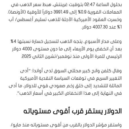
بحلول الساعة 02:47 بتوقيت غرينتش، هبط سعر الذهب ⁠في
المعاملات الفورية 0.9% إلى 3991.49 دولاراً للأوقية (الأونصة).
وخسرت العقود الأميركية الآجلة للذهب تسليم أغسطس/ آب
1% عند 4007.30 دولار.
وعلى مدار الأسبوع، يتجه الذهب لتسجيل خسارة نسبتها 4%
بعد أن انخفض يوم الأربعاء إلى ما دون مستوى ​4000 دولار
الرئيسي للمرة الأولى منذ نوفمبر/تشرين الثاني 2025.
وقال كلفن وانج كبير محللي ⁠السوق لدى أواندا: “أدى
التغيير السريع في توقعات السياسة النقدية الأميركية
المائلة للتشديد ‌إلى خلق زخم صعودي قوي للدولار، ما أدى
في النهاية إلى هذا الانخفاض الكبير في أسعار الذهب”.
الدولار يستقر قرب أقوى مستوياته
واستقر مؤشر الدولار بالقرب من أقوى مستوياته ⁠منذ مايو/