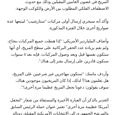
المريخ في غضون العامين المقبلين وذلك مع حدوث
الاصطفاف الفلكي المطلوب بين الأرض والكوكب الوجهة.
وأكد أنه سيجري إرسال أولى مركبات “ستارشيب” ليتبعها عدة
صواريخ أخرى خلال الفترة المذكورة.
وأضاف الملياردير الأمريكي: “إذا هبطت جميع المركبات بنجاح،
ولم نقم بزيادة عدد الحفر البركانية على سطح المريخ، أي أنها
ستكون نفسها قبل وبعد وصول المركبات، فإنه بعد 4 سنوات
سنكون قادرين على إرسال بشر إلى هناك”.
وأردف ماسك: “سنكون مهاجرين غير شرعيين على المريخ،
هل تعلمون هذا؟ لذلك، إذا كان المريخيون موجودين هناك،
سوف يقولون: دعونا نجعل المريخ عظيما مرة أخرى!”.
الجدير بالذكر أن العبارة الأخيرة والمستقاة من شعار “لنجعل
أمريكا عظيمة مرة أخرى” تعتبر عنوان حملة الرئيس السابق
والمرشح الجمهوري إلى الانتخابات الأمريكية المقبلة، دونالد