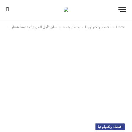
-
-
Home
اقتصاد وتكنولوجيا
ماسك يتحدث بلسان “أهل المريخ” مقتبسا شعار ترامب الشهير في حال وصول البشر إلى الكوكب
اقتصاد وتكنولوجيا