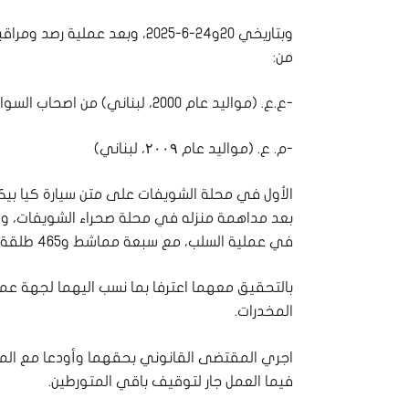
وبتاريخي 20و24-6-2025، وبعد 
من:
-ع.ع. (مواليد عام 2000، لبناني) من اصحاب السوابق بجرم مخدرات
-م. ع. (مواليد عام ۲۰۰۹، لبناني)
الأول في محلة الشويفات على متن سيارة كيا بيك
بعد مداهمة منزله في محلة صحراء الشويفات، و
في عملية السلب، مع سبعة مماشط و٤٦٥ طلقة صالحة للاستعمال، مسدّسَين خرز وجعبة قماشية.
بالتحقيق معهما اعترفا بما نسب اليهما لجهة عمل
المخدرات.
اجري المقتضى القانوني بحقهما وأودعا مع المض
فيما العمل جار لتوقيف باقي المتورطين.