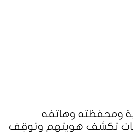
لية ومحفظته وهاتفه
مات تكشف هويتهم وتوقِف