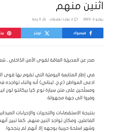
اثنين منهم
يوليو 5, 2025
لا توجد تعليقات
0
زيارة
فيسبوك
تويتر
بين
صدر عن المديريّة العامّة لقوى الأمن الدّاخلي ـ شعبة
ادعى المواطن (ع.ج، لبناني) أنه واثناء تواجده 
ومسلّحين على متن سيارة نوع كيا بيكانتو لون اب
وفروا الى جهة مجهولة.
بنتيجة الاستقصاءات والتحريات والإجراءات الميد
الفاعلين، ومكان تواجد اثنين منهم، كما تبين أنه
وشهر اسلحة حربية بوجهه إلا أنهم لم ينجحوا.