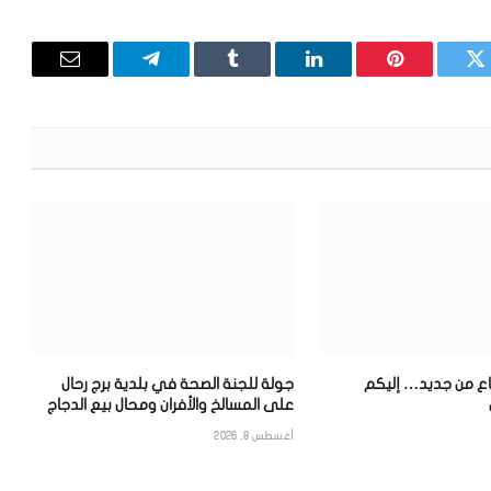
تويتر
بينتيريست
لينكدإن
Tumblr
تيلقرام
البريد
الإلكترون
تفاع من جديد… إليكم
جولة للجنة الصحة في بلدية برج رحال
على المسالخ والأفران ومحال بيع الدجاج
أغسطس 8, 2026