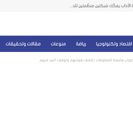
مكتب مكافحة الاتجار بالأشخاص وحماية الآداب يفكّك شبكتين منظّمتين للدعارة في الحمرا ويوقف متورطين
اقتصاد وتكنولوجيا
رياضة
منوعات
مقالات وتحقيقات
الخلوي وشعبة المعلومات تكشف هويتهم وتوقِف اثنين منهم