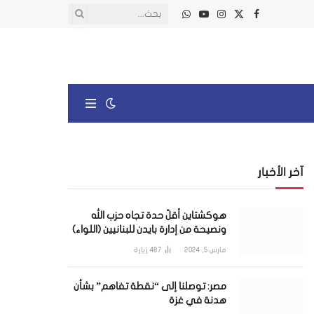
X
فيسبوك
الانستغرام
يوتيوب
واتساب
(Twitter)
آخر الأخبار
هوكشتاين أقلّ حدة تجاه حزب الله
ونصيحة من إدارة بايدن للبنانيين (اللواء)
مارس 5, 2024
487
زيارة
مصر: توصلنا إلى “نقطة تفاهم” بشأن
هدنة في غزة