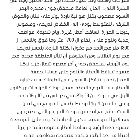
انفراجات واسعة وثم تعود مجددا ليل الأحد/الاثنين.وجاء في
النشرة الآتي:- الحال العامة: منخفض جوي مصدره البحر
الأسود مصحوب بكتل هوائية باردة يؤثر على لبنان والحوض
الشرقي للمتوسط يؤدي إلى انخفاض تدريجي وملموس
بدرجات الحرارة, تساقط أمطار غزيرة، رياح شديدة، عواصف
رعدية وثلوج على ارتفاع ال 1700 متر وما فوق وتلامس ال
1300 متر فجرالأحد مع دخول الكتلة الباردة، ينحسر تدريجيا
فجر يوم الثلاثاء، ومن المتوقع أن تتأثر المنطقة مجددا فجر
يوم الأربعاء بمنخفض جوي آخر مصدره شمال غرب تركيا
فيعود تساقط الأمطار والثلوج حتى مساء الجمعة
المقبل.تحذير: تتشكل السيول على الطرقات بسبب غزارة
الأمطار مساء اليوم.ملاحظة: معدل درجات الحرارة لشهر كانون
الأول في بيروت بين 13 و21، في طرابلس بين 10 و19 درجة
وفي زحلة بين 4 و14درجة.-الطقس المتوقع في لبنان:
السبت: غائم مع انخفاض بدرجات الحرارة والتي تصبح دون
معدلاتها الموسمية، يتكون الضباب الكثيف على المرتفعات
فتسوء معه الرؤية وتتساقط أمطار متفرقة تشتد غزارتها
اعتبارا من بعد الظهر وتكون مصحوبة بعواصف رعدية