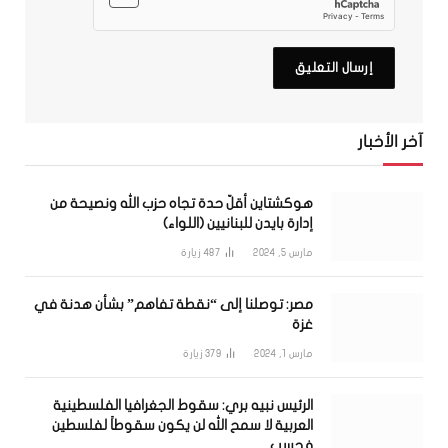
آخر الأخبار
هوكشتاين أقلّ حدة تجاه حزب الله ونصيحة من
إدارة بايدن للبنانيين (اللواء)
مارس 5, 2024
487
زيارة
مصر: توصلنا إلى “نقطة تفاهم” بشأن هدنة في
غزة
مارس 1, 2024
379
زيارة
الرئيس نبيه بري: سقوط الجغرافيا الفلسطينية
العربية لا سمح الله لن يكون سقوطاً لفلسطين
فحسب