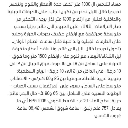
مساء لتلامس ال 1300 متر. تخف حدة الأمطار والثلوج وتنحسر
تدريجيا خلال الليل. نحذر من تكون الجليد على الطرقات الجبلية
والداخلية اعتبارا من ارتفاع 1200 متر لذل يرجى التحذير من
خطر الانزلاقات. الثلاثاء: قليل الغيوم الى غائم جزئيا بسحب
متوسطة ومرتفعة مع ارتفاع طفيف بدرجات الحرارة وجليد
على الطرقات الجبلية والداخلية خلال ساعات الصباح الأولى،
يتحول تدريجيا خلال الليل الى غائم وتتساقط أمطار متفرقة
ليل الثلاثاء/الأربعاء مع ثلوج على ارتفاع 1500 متر وما فوق.-
الحرارة على الساحل من 8 الى 16 درجة، فوق الجبال من 2 الى
10 درجة ، في الداخل من 2 الى 10 درجة.- الرياح السطحية:
جنوبية غربية ناشطة، سرعتها بين 25 و60 كم/س.- الانقشاع:
متوسط على الساحل، يسوء على المرتفعات بسبب الضباب.-
الرطوبة النسبية على الساحل: بين: 65 و80 %.- حال البحر: مائج.
حرارة سطح الماء: 21°م.- الضغط الجوي: 1009 HPA أي ما
يعادل: 757 ملم زئبق.- ساعة شروق الشمس: 06,42 ساعة
غروب الشمس: