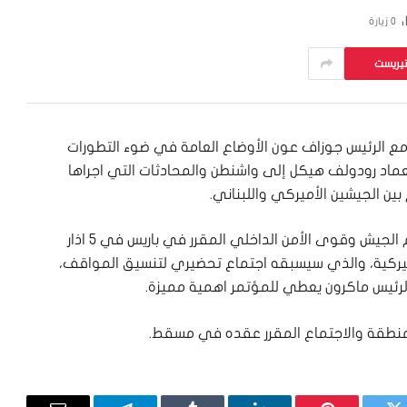
0
زيارة
تيريست
ع الرئيس جوزاف عون الأوضاع العامة في ضوء التطورات
 العماد رودولف هيكل إلى واشنطن والمحادثات التي اجراها
بين الجيشين الأميركي واللبناني.
تم البحث في التحضيرات الجارية لعقد مؤتمر دعم الجيش وقوى الأمن الداخلي المقرر في باريس في ٥ اذار
أميركية، والذي سيسبقه اجتماع تحضيري لتنسيق المواقف،
الرئيس ماكرون يعطي للمؤتمر اهمية مميزة.
المنطقة والاجتماع المقرر عقده في مسقط.