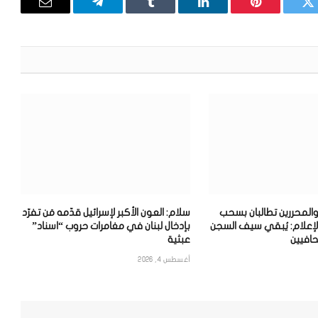
تويتر
بينتيريست
لينكدإن
Tumblr
تيلقرام
البريد
الإلكترون
والمحررين تطالبان بسحب
سلام: العون الأكبر لإسرائيل قدّمه مَن تفرّد
لإعلام: يُبقي سيف السجن
بإدخال لبنان في مغامرات حروب “اسناد”
افيين
عبثية
أغسطس 4, 2026