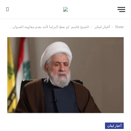
-
-
Home
أخبار لبنان
الشيخ قاسم: لم نعطِ التزاماً لأحد بعدم مقاومة العدوان… المستوطنات لن تكون آمنة وندعو السلطة لوقف هذه المهزلة
أخبار لبنان