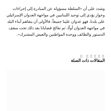
وشدد على أن «السلطة مسؤولة عن المبادرة إلى إجراءات
وحوار يؤدي إلى توحيد اللبنانيين في مواجهة العدوان الإسرائيلي
على بلدنا، فهو عدوان علينا جميعاً، فالأولى أن يتفاهم أبناء البلد
في مواجهة العدوان أولًا، ثم نعالج قضايانا بعد ذلك تحت سقف
الدستور والطائف ووحدة المواطنين والعيش المشترك».
تويتر
فيسبوك
لينكدإن
بينتيريست
Tumblr
تيلقرام
البريد
المقالات
ذات الصلة
الإلكتروني