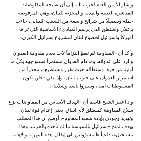
وأشار الأمين العام لحزب الله إلى أن «نتيجة المفاوضات
المباشرة العبثية والمذلة والمخزية للبنان، وهي المرفوضة
جملة وتفصيلًا من شرائح واسعة من الشعب اللبناني، جاءت
بإعلان واشنطن الذي يرسم المبادىء الأساسية التي تراها
أميركا وإسرائيل لخضوع لبنان لمشروع إسرائيل الكبرى».
وأكد أن «المقاومة لم تعطِ التزاماً لأحد بعدم مقاومة العدوان
والرد على عدوانه. وما دام العدوان مستمراً فسنواجهه بكلِّ ما
أوتينا من قوة، وسنطاله حيث نقرر ونستطيع»، محذراً من
استمرار العدوان على جنوب لبنان، وإذا بقي «فلن تكون
المستوطنات آمنة، وسيروا بأسنا وشدَّتنا».
وإذ اعتبر الشيخ قاسم أن «الهدف الأساس من المفاوضات نزع
سلاح المقاومة كمنطلق لأي اتفاق، يعني إعدام قوة لبنان،
وتهديد وجودي بإبادة شعبه المقاوم»، أوضح أن هذا المطلب
يهدف لمنح «إسرائيل بالسياسة ما لم تأخذه بالحرب، وهذا
مستحيل»، داعياً «المسؤولين إلى إيقاف هذه المهزلة والإهانة