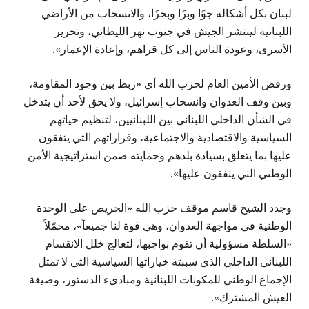
لبنان بكل أشكاله جوًا وبرًا وبحرًا، والانسحاب من الأراضي
اللبنانية لينتشر الجيش في جنوب نهر الليطاني، وتحرير
الأسرى، وعودة الناس إلى كل قراهم، وإعادة الإعمار».
ورفض الأمين العام لحزب الله أي «ربط بين وجود المقاومة،
وبين وقف العدوان وانسحاب إسرائيل، ولا يحق لأحد أن يتدخل
في الشأن الداخلي اللبناني بين اللبنانيين، لتنظيم حياتهم
السياسية والاقتصادية والاجتماعية، وقراراتهم التي يتفقون
عليها بما يتعلق بسيادة بلدهم وحمايته ضمن استراتيجية الأمن
الوطني التي يتفقون عليها».
وجدد الشيخ قاسم موقف حزب الله «الحريص على الوحدة
الوطنية في مواجهة العدوان، وهي قوة لنا جميعاً»، محمّلاً
«السلطة مسؤولية أن تقوم بواجبها، لتعالج خلل الانقسام
اللبناني الداخلي الذي سببته خياراتها السياسية التي لا تمثل
الإجماع الوطني للمكونات اللبنانية ومبادىء الدستور، وصيغة
العيش المشترك».