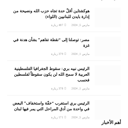
هوكشتاين أقلّ حدة تجاه حزب الله ونصيحة من
إدارة بايدن للبنانيين (اللواء)
مارس 5, 2024
487
زيارة
مصر: توصلنا إلى “نقطة تفاهم” بشأن هدنة في
غزة
مارس 1, 2024
379
زيارة
الرئيس نبيه بري: سقوط الجغرافيا الفلسطينية
العربية لا سمح الله لن يكون سقوطاً لفلسطين
فحسب
مارس 1, 2024
378
زيارة
الرئيس بري استغرب “خفّة واستخفاف” البعض
في واحدة من أدق المراحل التي يمر فيها لبنان
مارس 5, 2024
171
زيارة
أهم الأخبار