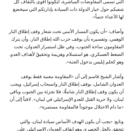
التي تسمى المفاوضات المباشرة، لتكونوا أقوى بالتفاف كل
شعبكم حول خيار الدولة ذات السيادة بإدارتكم التي سيخضع
لها الأعداء حتماً».
وأضاف: «أن يكون المسار الأمني تحت شعار وقف إطلاق النار
الوهمي، وتفسيره بأن يوقف حزب الله إطلاق النار، وأن يترك
المقاومون ساحة الجنوب، وفي ظل استمرار العدوان، تحت
الضغط العسكري، هو استسلام وهزيمة وتحقيقٌ لأهداف العدو.
وهو كحلم إبليس بدخول الجنة».
وأشار الشيخ قاسم إلى أن «المقاومة معنية فقط بوقف
العدوان الشامل، بوقف إطلاق النار وانسحاب إسرائيل، ويجب
أن يكون وقف إطلاق النار شاملًا، فلا تجزئة بين الجنوب وباقي
لبنان، ولا حرية القتل للعدو الإسرائيلي في لبنان». لافتاً إلى أن
«ما دام الاحتلال موجوداً فالمقاومة مستمرة».
وتابع: «يجب أن يكون الهدف الأساس سيادة لبنان، والتي
تتحقق بالحل الحصري وهو إيقاف العدوان الإسرائيلي على