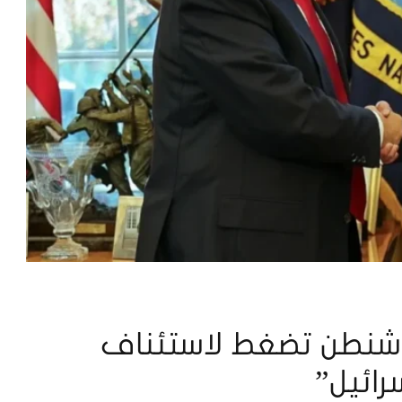
 واشنطن تضغط لاستئناف
رائيل”