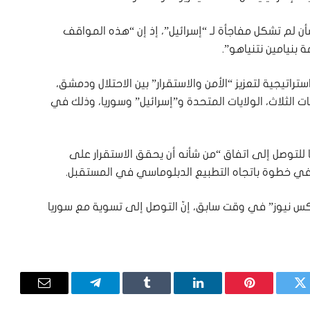
أن لم تشكل مفاجأة لـ “إسرائيل”، إذ إن “هذه المواقف
 بنيامين نتنياهو”.
ستراتيجية لتعزيز “الأمن والاستقرار” بين الاحتلال ودمشق،
 الثلاث، الولايات المتحدة و”إسرائيل” وسوريا، وذلك في
للتوصل إلى اتفاق “من شأنه أن يحقق الاستقرار ​​على
 خطوة باتجاه التطبيع الدبلوماسي في المستقبل.
س نيوز” في وقت سابق، إنّ التوصل إلى تسوية مع سوريا
تويتر
بينتيريست
لينكدإن
Tumblr
تيلقرام
البريد