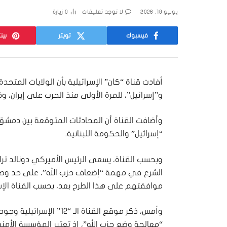
يونيو 18, 2026
لا توجد تعليقات
0
زيارة
فيسبوك
تويتر
بين
أفادت قناة “كان” الإسرائيلية بأن الولايات المتحد
و”إسرائيل”، للمرة الأولى منذ الحرب على إيران، 
وأضافت القناة أن المحادثات المتوقعة بين دمشق 
“إسرائيل” والحكومة اللبنانية.
وبحسب القناة، يسعى الرئيس الأميركي دونالد تر
الشرع في مهمة “إضعاف حزب الله”، على حد وصفه، 
موافقتهم على هذا الطرح بعد، بحسب القناة الإسر
وأمس، ذكر موقع القناة الـ
“معالجة وضع حزب الله”، إذ تعتبر المؤسسة الأمنية 