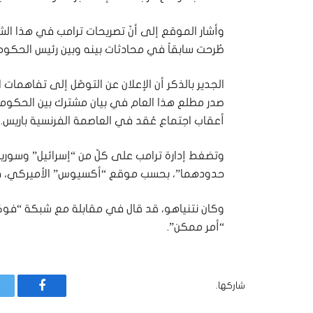
وأشار الموقع إلى أنّ تصريحات ترامب في هذا الش
طُرحت سابقاً في محادثات بينه وبين رئيس الحكومة
الجدير بالذكر أن الإعلان عن التوصّل إلى تفاهمات ا
صدر مطلع هذا العام في بيان مشترك بين الحكومات
أعقاب اجتماع عُقد في العاصمة الفرنسية باريس.
وتضغط إدارة ترامب على كلّ من “إسرائيل” وسوريا 
حدودهما”، بحسب موقع “أكسيوس” الأميركي، في
وكان نتنياهو، قد قال في مقابلة مع شبكة “فوك
“أمر ممكن”.
شاركها.
فيسبوك