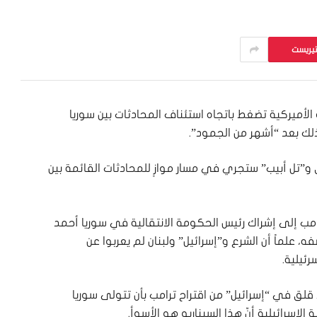
تيريست
ة الأميركية تضغط باتجاه استئناف المحادثات بين سوريا
وذلك بعد “أشهر من الجمود”.
و”تل أبيب” ستجري في مسار موازٍ للمحادثات القائمة بين
امب إلى إشراك رئيس الحكومة الانتقالية في سوريا أحمد
علماً أن الشرع و”إسرائيل” ولبنان لم يعربوا عن
ئيلية.
 “12” الإسرائيلية وجود قلق في “إسرائيل” من اقتراح ترامب بأن تتولى سوريا
الإسرائيلية أنّ هذا السيناريو هو الأسوأ.