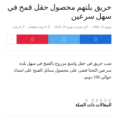
حريق يلتهم محصول حقل قمح في
سهل سرعين
يونيو 25, 2026
آخر تحديث:
يونيو 25, 2026
لا توجد تعليقات
0
زيارة
شب حريق في حقل واسع مزروع بالقمح في سهل بلدة
سرعين التحتا قضى على محصول سنابل القمح على امتداد
حوالي 100 دونم.
تويتر
فيسبوك
لينكدإن
بينتيريست
Tumblr
تيلقرام
البريد
المقالات
ذات الصلة
الإلكتروني