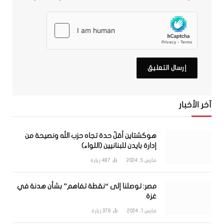
آخر الأخبار
هوكشتاين أقلّ حدة تجاه حزب الله ونصيحة من
إدارة بايدن للبنانيين (اللواء)
مارس 5, 2024
487
زيارة
مصر: توصلنا إلى “نقطة تفاهم” بشأن هدنة في
غزة
مارس 1, 2024
379
زيارة