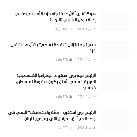
هوكشتاين أقلّ حدة تجاه حزب الله ونصيحة من
إدارة بايدن للبنانيين (اللواء)
مارس 5, 2024
487
زيارة
مصر: توصلنا إلى “نقطة تفاهم” بشأن هدنة في
غزة
مارس 1, 2024
379
زيارة
الرئيس نبيه بري: سقوط الجغرافيا الفلسطينية
العربية لا سمح الله لن يكون سقوطاً لفلسطين
فحسب
مارس 1, 2024
378
زيارة
الرئيس بري استغرب “خفّة واستخفاف” البعض في
واحدة من أدق المراحل التي يمر فيها لبنان
مارس 5, 2024
171
زيارة