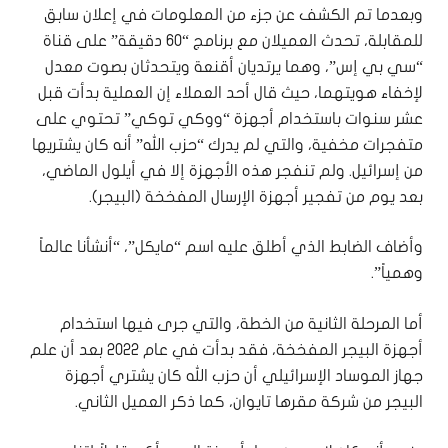
وبعدما تم الكشف عن جزء من المعلومات في إعلان سابق
للمقابلة، تحدث العميلان مع برنامج “60 دقيقة” على قناة
“سي بي إس”، وهما يرتديان أقنعة ويتحدثان بصوت معدل
لإخفاء هويتهما، حيث قال أحد العملاء إن العملية بدأت قبل
عشر سنوات باستخدام أجهزة “ووكي توكي” تحتوي على
متفجرات مخفية، والتي لم يدرك “حزب الله” أنه كان يشتريها
من إسرائيل. ولم تنفجر هذه الأجهزة إلا في أيلول الماضي،
بعد يوم من تفجير أجهزة الإرسال المفخخة (البيجر).
وأضاف الضابط الذي أطلق عليه اسم “مايكل”، “أنشأنا عالماً
وهمياً”.
أما المرحلة الثانية من الخطة، والتي جرى فيها استخدام
أجهزة البيجر المفخخة، فقد بدأت في عام 2022 بعد أن علم
جهاز الموساد الإسرائيلي أن حزب الله كان يشتري أجهزة
البيجر من شركة مقرها تايوان، كما ذكر العميل الثاني.