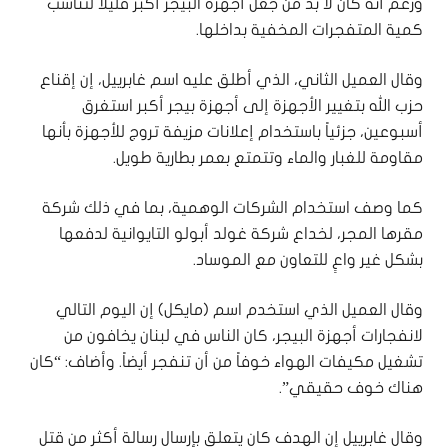
وزعم أنه كان لا بد من جعل أجهزة البيجر أكبر قليلاً لتناسب
كمية المتفجرات المخفية بداخلها.
وقال العميل الثاني، الذي أطلق عليه اسم غابرييل، إن إقناع
حزب الله بتغيير الأجهزة إلى أجهزة بيجر أكبر استغرق
أسبوعين، جزئياً باستخدام إعلانات مزيفة تروج للأجهزة بأنها
مقاومة للغبار والماء وتتمتع بعمر بطارية طويل.
كما وصف استخدام الشركات الوهمية، بما في ذلك شركة
مقرها المجر، لخداع شركة غولد أبولو التايوانية لدفعها
بشكل غير واعٍ للتعاون مع الموساد.
وقال العميل الذي استخدم اسم (مايكل) إن اليوم التالي
لانفجارات أجهزة البيجر، كان الناس في لبنان يخافون من
تشغيل مكيفات الهواء خوفاً من أن تنفجر أيضاً. وأضاف: “كان
هناك خوف حقيقي”.
وقال غابرييل إن الهدف كان يتعلق بإرسال رسالة أكثر من قتل