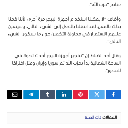
عناصر “حزب الله”.
وأضاف “لا يمكننا استخدام أجهزة البيجر مرة أخرى لأننا قمنا
بذلك بالفعل. لقد انتقلنا بالفعل إلى الشيء التالي. وسيتعين
عليهم الاستمرار في محاولة التخمين حول ما سيكون الشيء
التالي”.
وقال أحد الضباط إن “تفجير أجهزة البيجر أحدث تحولا في
الساحة الشمالية بدأ بحزب الله ثم سوريا وإيران ومثل اختراقا
للمحور”.
فيسبوك
تويتر
بينتيريست
لينكدإن
Tumblr
تيلقرام
البريد
الإلكتر
المقالات
ذات الصلة