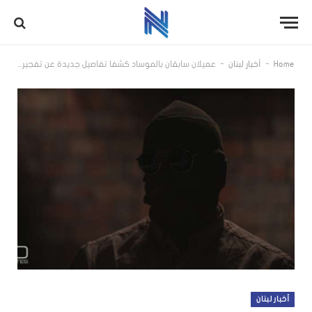
-
-
Home
أخبار لبنان
عميلان سابقان بالموساد كشفا تفاصيل جديدة عن تفجيرات “البيجر” في لبنان: “أنشأنا عالماً وهمياً”
أخبار لبنان