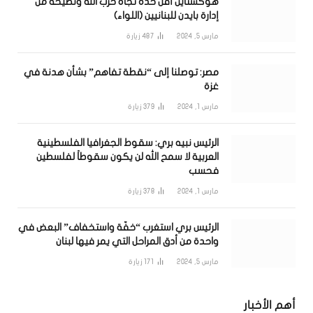
هوكشتاين أقلّ حدة تجاه حزب الله ونصيحة من
إدارة بايدن للبنانيين (اللواء)
مارس 5, 2024
487
زيارة
مصر: توصلنا إلى “نقطة تفاهم” بشأن هدنة في
غزة
مارس 1, 2024
379
زيارة
الرئيس نبيه بري: سقوط الجغرافيا الفلسطينية
العربية لا سمح الله لن يكون سقوطاً لفلسطين
فحسب
مارس 1, 2024
378
زيارة
الرئيس بري استغرب “خفّة واستخفاف” البعض في
واحدة من أدق المراحل التي يمر فيها لبنان
مارس 5, 2024
171
زيارة
أهم الأخبار