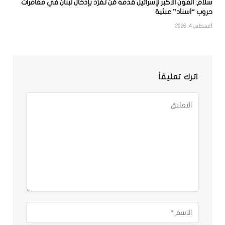
سلام: العون الأكبر لإسرائيل قدّمه مَن تفرّد بإدخال لبنان في مغامرات
حروب “اسناد” عبثية
أغسطس 4, 2026
اترك تعليقاً