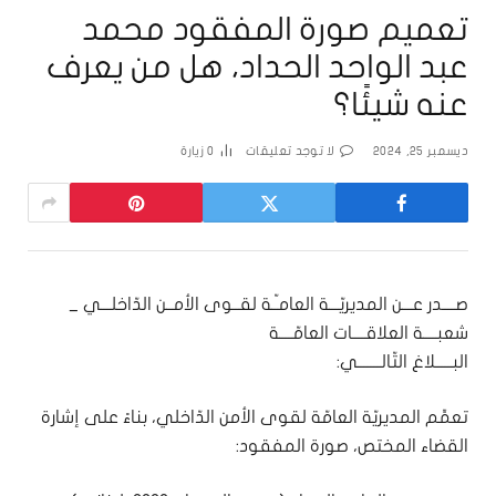
تعميم صورة المفقود محمد
عبد الواحد الحداد، هل من يعرف
عنه شيئًا؟
ديسمبر 25, 2024
لا توجد تعليقات
0
زيارة
صــــدر عـــن المديريّـــة العامـّـة لقــوى الأمــن الدّاخلـــي _
شعبــــة العلاقــــات العامّــــة
البـــــلاغ التّالـــــــي:
تعمِّم المديريّة العامّة لقوى الأمن الدّاخلي، بناءً على إشارة
القضاء المختص، صورة المفقود: