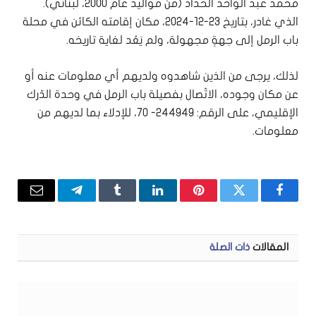
محمد عبد الواحد الحداد (من مواليد عام 2000، لبناني).
الذي غادر، بتاريخ 23-12-2024، مكان إقامته الكائن في محلة
باب الرمل إلى جهةٍ مجهولة، ولم يَعُد لغاية تاريخه.
لذلك، يرجى من الذين شاهدوه ولديهم أي معلومات عنه أو
عن مكان وجوده، الاتّصال بفصيلة باب الرمل في وحدة الدّرك
الإقليمي، على الرقم: 244949- 70، للإدلاء بما لديهم من
معلومات.
فيسبوك
تويتر
بينتيريست
لينكدإن
Tumblr
تيلقرام
البريد
الإلكتر
المقالات
ذات الصلة