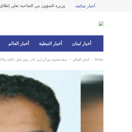
أخبار شائعة
أخبار لبنان
أخبار النبطية
أخبار العالم
-
-
Home
أخبار العالم
منفذ هجوم نيو أورلينز كان ينوي قتل عائلته والا