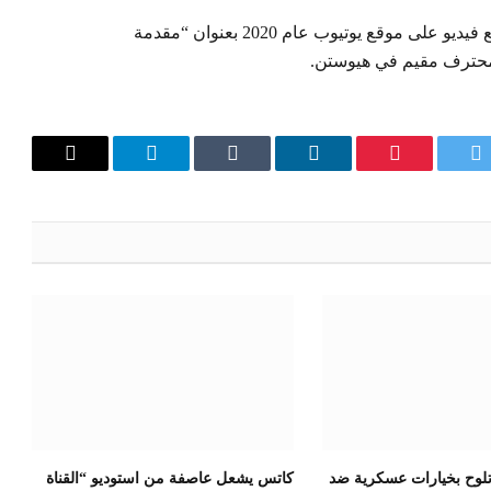
وولد جبار في بومونت، تكساس، كما قال في مقطع فيديو على موقع يوتيوب عام 2020 بعنوان “مقدمة
محترف مقيم في هيوستن.
تويتر
بينتيريست
لينكدإن
Tumblr
تيلقرام
البريد
الإلكترون
 تلوح بخيارات عسكرية ضد
كاتس يشعل عاصفة من استوديو “القناة