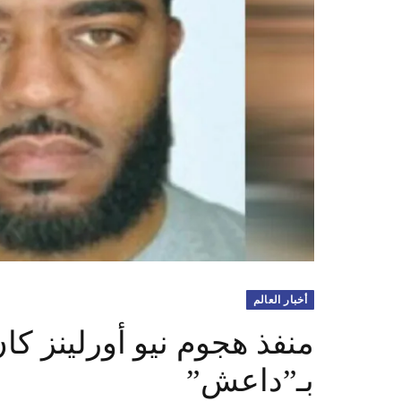
أخبار العالم
منفذ هجوم نيو أورلينز كان
بـ”داعش”