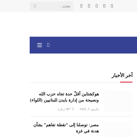
X
فيسبوك
الانستغرام
يوتيوب
واتساب
(Twitter)
آخر الأخبار
هوكشتاين أقلّ حدة تجاه حزب الله
ونصيحة من إدارة بايدن للبنانيين (اللواء)
مارس 5, 2024
487
زيارة
مصر: توصلنا إلى “نقطة تفاهم” بشأن
هدنة في غزة