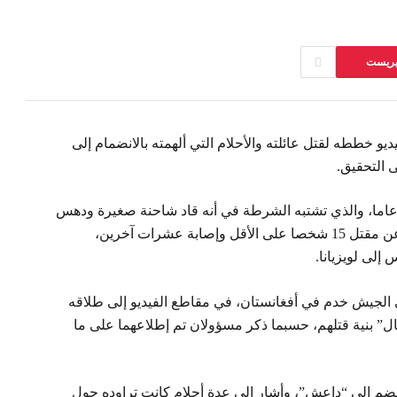
تيريست
و خططه لقتل عائلته والأحلام التي ألهمته بالانضمام إلى
 التحقيق.
ام شمس الدين جبار، الرجل البالغ من العمر 42 عاما، والذي تشتبه الشرطة في أنه قاد شاحنة صغيرة ودهس
حشداً من المحتفلين في شارع بوربون، مما أسفر عن مقتل 15 شخصا على الأقل وإصابة عشرات آخرين،
إلى لويزيانا.
الجيش خدم في أفغانستان، في مقاطع الفيديو إلى طلاقه
ل” بنية قتلهم، حسبما ذكر مسؤولان تم إطلاعهما على ما
نضم إلى “داعش”، وأشار إلى عدة أحلام كانت تراوده حول