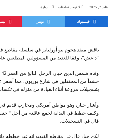
يناير 2, 2025
لا توجد تعليقات
0
زيارة
فيسبوك
تويتر
بين
ناقش منفذ هجوم نيو أورليانز في سلسلة مقاطع فيدي
“داعش”، وفقا للعديد من المسؤولين المطلعين على
وق
بتسجيلات مروعة أثناء القيادة من منزله في تكساس 
وأشار جبار، وهو مواطن أمريكي ومحارب قديم في 
وكيف خطط في البداية لجمع عائلته من أجل “احتفا
قال في التسجيلات.
لكن جبار قال في مقاطع الفيديو إنه غير خططه وا