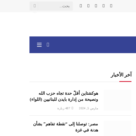
X
فيسبوك
الانستغرام
يوتيوب
واتساب
(Twitter)
آخر الأخبار
هوكشتاين أقلّ حدة تجاه حزب الله
ونصيحة من إدارة بايدن للبنانيين (اللواء)
مارس 5, 2024
487
زيارة
مصر: توصلنا إلى “نقطة تفاهم” بشأن
هدنة في غزة