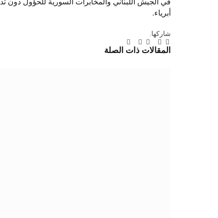
في الجيش اللبناني والمخابرات السورية للحؤول دون تدهو
أبرياء.
شاركها.
تويتر
فيسبوك
لينكدإن
بينتيريست
Tumblr
تيلقرام
البريد
المقالات
ذات الصلة
الإلكتروني