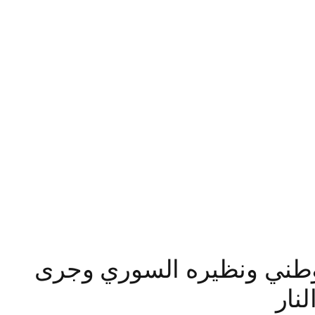
لوطني ونظيره السوري وجرى
نار