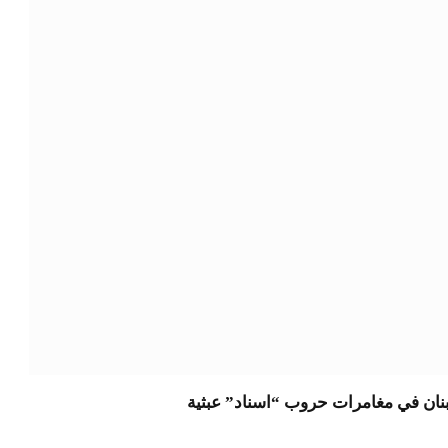
 لبنان في مغامرات حروب “اسناد” عبثية