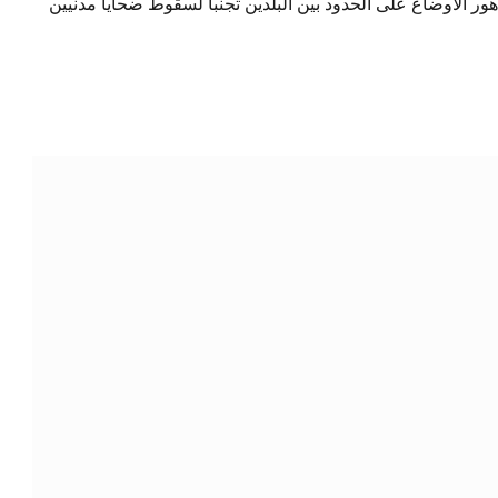
ر الأوضاع على الحدود بين البلدين تجنباً لسقوط ضحايا مدنيين