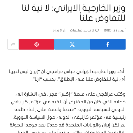
وزير الخارجية الايراني: لا نية لنا
للتفاوض علناً
أبريل 22, 2025
لا توجد تعليقات
0
زيارة
أكد وزير الخارجية الإيراني عباس عراقجي ان “إيران ليس لديها
أي نية للتفاوض علنا ​​على الإطلاق”، بحسب “ارنا”.
وكتب عراقجي على منصة “إكس” فجرا، في الاشارة الى
خطابه الذي كان من المفترض أن يلقيه في مؤتمر كارنيغي
الدولي للسياسة النووية: “عندما وافقت على إلقاء كلمة
رئيسية في مؤتمر كارنيغي الدولي حول السياسة النووية،
لم تكن إيران والولايات المتحدة قد حددتا بعد موعدا للجولة
التالية من المفاوضات، والتي ستبدأ على مستوى الخبراء