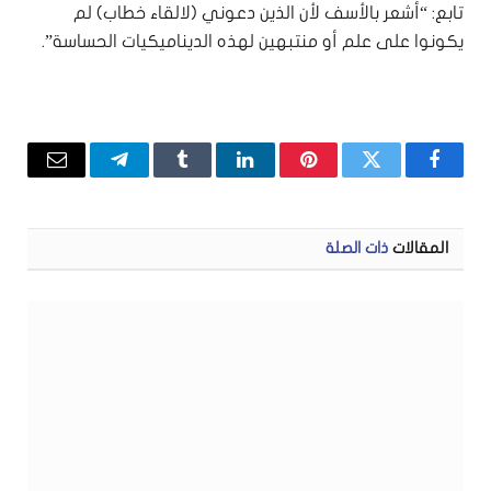
تابع: “أشعر بالأسف لأن الذين دعوني (لالقاء خطاب) لم
يكونوا على علم أو منتبهين لهذه الديناميكيات الحساسة”.
فيسبوك
تويتر
بينتيريست
لينكدإن
Tumblr
تيلقرام
البريد
الإلكتر
المقالات
ذات الصلة