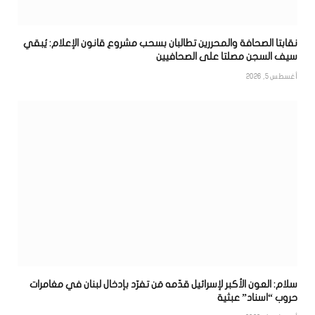
نقابتا الصحافة والمحررين تطالبان بسحب مشروع قانون الإعلام: يُبقي
سيف السجن مصلتا على الصحافيين
أغسطس 5, 2026
سلام: العون الأكبر لإسرائيل قدّمه مَن تفرّد بإدخال لبنان في مغامرات
حروب “اسناد” عبثية