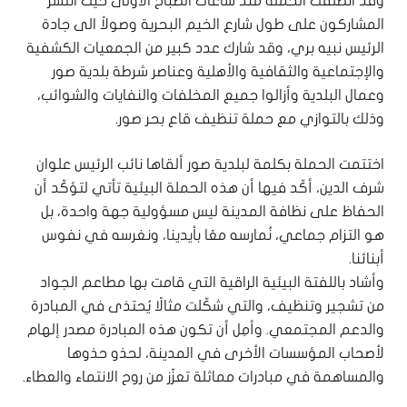
وقد انطلقت الحملة منذ ساعات الصباح الأولى حيث انتشر
المشاركون على طول شارع الخيم البحرية وصولاً الى جادة
الرئيس نبيه بري، وقد شارك عدد كبير من الجمعيات الكشفية
والإجتماعية والثقافية والأهلية وعناصر شرطة بلدية صور
وعمال البلدية وأزالوا جميع المخلفات والنفايات والشوائب،
وذلك بالتوازي مع حملة تنظيف قاع بحر صور.
اختتمت الحملة بكلمة لبلدية صور ألقاها نائب الرئيس علوان
شرف الدين، أكّد فيها أن هذه الحملة البيئية تأتي لتؤكّد أن
الحفاظ على نظافة المدينة ليس مسؤولية جهة واحدة، بل
هو التزام جماعي، نُمارسه معًا بأيدينا، ونغرسه في نفوس
أبنائنا.
وأشاد باللفتة البيئية الراقية التي قامت بها مطاعم الجواد
من تشجير وتنظيف، والتي شكّلت مثالًا يُحتذى في المبادرة
والدعم المجتمعي. وأمِل أن تكون هذه المبادرة مصدر إلهام
لأصحاب المؤسسات الأخرى في المدينة، لحذو حذوها
والمساهمة في مبادرات مماثلة تعزّز من روح الانتماء والعطاء.