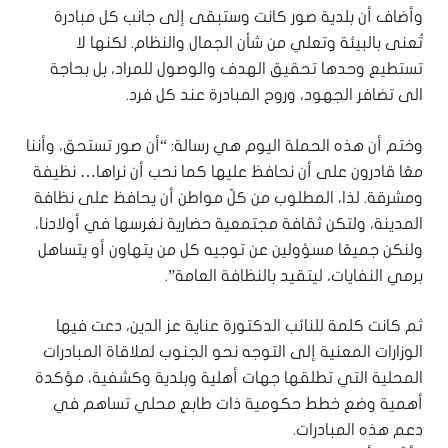
وأضاف أن بلدية صور كانت وستبقى إلى جانب كل مبادرة
تُعنى بالبيئة وتعلي من شأن الجمال والنظام. لكنها لا
تستطيع وحدها تحقيق الهدف والوصول للمراد، بل بحاجة
الى تضافر الجهود، وروح المبادرة عند كل فرد.
وختم أن هذه الحملة اليوم هي رسالة: “أن صور تستحق، وأننا
معًا قادرون على أن نحافظ عليها كما نحب أن نراها… نظيفة
ومشرقة. لذا، المطلوب من كلّ مواطن أن يحافظ على نظافة
المدينة، ولتكن ثقافة مجتمعية حضارية نغرسها في أولادنا،
ولنكن جميعًا مسؤولين عن توجيه كل من يتهاون أو يتساهل
برمي النفايات، ليتقيد بالنظافة العامة”.
ثم كانت كلمة للنائب الدكتورة عناية عز الدين، دعت فيها
الوزارات المعنية إلى التوجه نحو الجنوب لملاقاة المبادرات
المحلية التي تطلقها جهات أهلية وبلدية وكشفية، مؤكدة
أهمية وضع خطط حكومية ذات طابع محلي تساهم في
دعم هذه المبادرات.