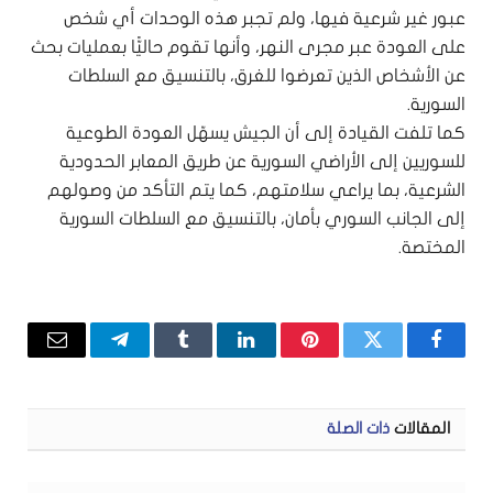
عبور غير شرعية فيها، ولم تجبر هذه الوحدات أي شخص
على العودة عبر مجرى النهر، وأنها تقوم حاليًّا بعمليات بحث
عن الأشخاص الذين تعرضوا للغرق، بالتنسيق مع السلطات
السورية.
كما تلفت القيادة إلى أن الجيش يسهّل العودة الطوعية
للسوريين إلى الأراضي السورية عن طريق المعابر الحدودية
الشرعية، بما يراعي سلامتهم، كما يتم التأكد من وصولهم
إلى الجانب السوري بأمان، بالتنسيق مع السلطات السورية
المختصة.
فيسبوك
تويتر
بينتيريست
لينكدإن
Tumblr
تيلقرام
البريد
الإلكتر
المقالات
ذات الصلة