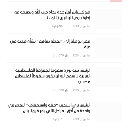
هوكشتاين أقلّ حدة تجاه حزب الله ونصيحة من
إدارة بايدن للبنانيين (اللواء)
مارس 5, 2024
487
زيارة
مصر: توصلنا إلى “نقطة تفاهم” بشأن هدنة في
غزة
مارس 1, 2024
379
زيارة
الرئيس نبيه بري: سقوط الجغرافيا الفلسطينية
العربية لا سمح الله لن يكون سقوطاً لفلسطين
فحسب
مارس 1, 2024
378
زيارة
الرئيس بري استغرب “خفّة واستخفاف” البعض في
واحدة من أدق المراحل التي يمر فيها لبنان
مارس 5, 2024
171
زيارة