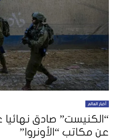
أخبار العالم
“الكنيست” صادق نهائيا ع
عن مكاتب “الأونروا”