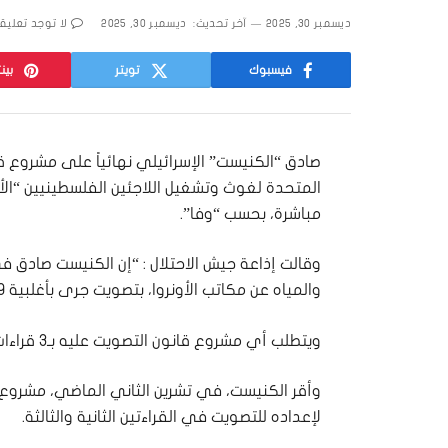
ديسمبر 30, 2025
آخر تحديث:
ديسمبر 30, 2025
لا توجد تعليق
فيسبوك
تويتر
بين
صادق “الكنيست” الإسرائيلي نهائياً على مشروع ق
المتحدة لغوث وتشغيل اللاجئين الفلسطينيين “الأو
مباشرة، بحسب “وفا”.
وقالت إذاعة جيش الاحتلال : “إن الكنيست صادق في
والمياه عن مكاتب الأونروا، بتصويت جرى بأغلبية 59 نائبًا من أصل 120، مقابل 7 صوتوا ضد مشروع القانون”.
ويتطلب أي مشروع قانون التصويت عليه بـ3 قراءات في الكنيست ليصبح قانونا نافدًا.
وأقر الكنيست، في تشرين الثاني الماضي، مشروع ال
لإعداده للتصويت في القراءتين الثانية والثالثة.