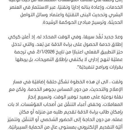
الخدمات، وإعادة بنائه إداريًا وتقنيًا، عبر الاستثمار في العنصر
البشري وتحديث البنى التقنيّة واعتماد وسائل التواصل
الحديثة، وترسيخ مبادئ الحوكمة الرشيدة.
وعدٌ جديد نُفِّذ سريعًا، وفي الوقت المحدّد له، إذ أعلن كركي
إطلاق خدمة الحصول على براءة الذمّة عن بُعد، والتي تدخل
حيّز التطبيق الفعلي اعتبارًا من تاريخ 2/1/2026، في ترجمة
عمليّة لنهج إداري لا يكتفي بإطلاق التصريحات، بل يربطها
بقرارات وبرامج تنفيذيّة”.
ولفت ، الى ان هذه الخطوة تشكّل حلقة إضافيّة في مسار
الإصلاح والتحديث، من دون المساس بجوهر الخدمة، ولكن مع
نقلة نوعيّة على صعيد توفير الوقت، وتسريع إنجاز
المعاملات، وخفض أعباء التنقّل عن أصحاب المؤسّسات. اذ بات
بإمكان طالب براءة الذمّة تقديم طلبه من منزله أو مكان
عمله، من دون الحاجة إلى الحضور الشخصي أو التنقّل. وتتميّز
آليّة التقديم الإلكتروني بمستوى عالٍ من الحماية السيبرانيّة،