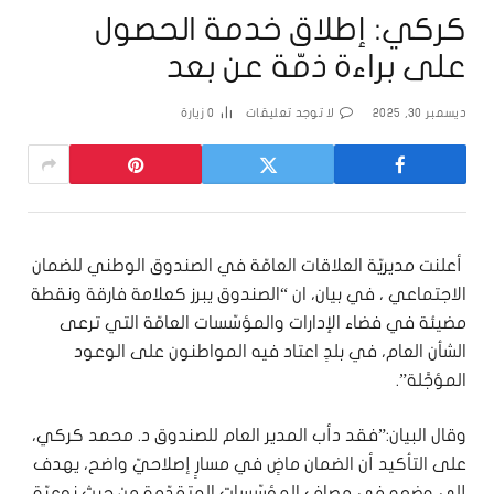
كركي: إطلاق خدمة الحصول
على براءة ذمّة عن بعد
ديسمبر 30, 2025
لا توجد تعليقات
0
زيارة
أعلنت مديريّة العلاقات العامّة في الصندوق الوطني للضمان
الاجتماعي ، في بيان، ان “الصندوق يبرز كعلامة فارقة ونقطة
مضيئة في فضاء الإدارات والمؤسّسات العامّة التي ترعى
الشأن العام، في بلدٍ اعتاد فيه المواطنون على الوعود
المؤجَّلة”.
وقال البيان:”فقد دأب المدير العام للصندوق د. محمد كركي،
على التأكيد أن الضمان ماضٍ في مسارٍ إصلاحيّ واضح، يهدف
إلى وضعه في مصاف المؤسّسات المتقدّمة من حيث نوعيّة