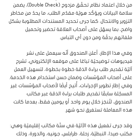
من خلال اعتماد نظام تحقّق مزدوج (Double Check)، يضمن
سلامة البيانات ويؤكّد هويّة مقدّم الطلب، ما يحدّ من مخاطر
التزوير والانتحال. كما جرى تحديد المستندات المطلوبة بشكل
واضح، بما يسهّل على أصحاب العلاقة تحضير وتحميل
ملفاتهم بدقّة ومن دون أي التباس.
وفي هذا الإطار، أعلن الصندوق أنّه سيعمل على نشر
فيديوهات توضيحيّة تباعًا على موقعه الإلكتروني، تشرح
آليّة تقديم طلب براءة الذمّة خطوة بخطوة، لتسهيل العمل
على أصحاب المؤسّسات وضمان حسن استخدام هذه الخدمة.
وفي إطار تطوير الإجراءات، أُتيح أيضًا لأصحاب المؤسّسات غير
المسجّلة سابقًا تقديم طلبات براءة الذمّة عبر مكاتب
الصندوق، لتُنجَز خلال يوم واحد أو يومين فقط، بعدما كانت
هذه المعاملة تستغرق نحو شهر.
وقد جرى تفعيل هذه الآليّة في ستّة مكاتب إقليميّة وهي:
مكتب صيدا، النبطيّة، زحلة، طرابلس، جونيه، والدورة، وذلك