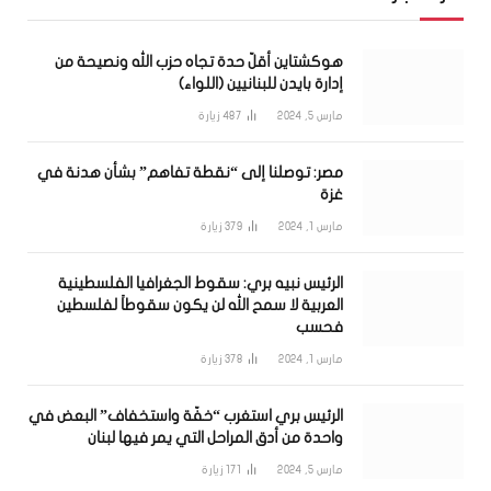
هوكشتاين أقلّ حدة تجاه حزب الله ونصيحة من
إدارة بايدن للبنانيين (اللواء)
مارس 5, 2024
487
زيارة
مصر: توصلنا إلى “نقطة تفاهم” بشأن هدنة في
غزة
مارس 1, 2024
379
زيارة
الرئيس نبيه بري: سقوط الجغرافيا الفلسطينية
العربية لا سمح الله لن يكون سقوطاً لفلسطين
فحسب
مارس 1, 2024
378
زيارة
الرئيس بري استغرب “خفّة واستخفاف” البعض في
واحدة من أدق المراحل التي يمر فيها لبنان
مارس 5, 2024
171
زيارة