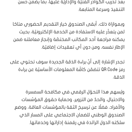
بعد تدريب الكوادر الفنّيّة والإداريّة عليها، بما يضمن حسن
التنفيذ وسرعة المتابعة.
وبموازاة ذلك، أبقى الصندوق خيار التقديم الحضوري متاحًا
لمن يتعذّر عليه الاستفادة من الخدمة الإلكترونيّة، بحيث
يمكنه مراجعة أحد المكاتب المختصّة وإنجاز معاملته ضمن
الإطار نفسه، ومن دون أي تعقيدات إضافيّة.
تجدر الإشارة إلى أنّ براءة الذمّة الجديدة سوف تحتوي على
رمز QR Code تتضمّن كافّة المعلومات الأساسيّة عن براءة
الذمّة.
ويُسهم هذا التحوّل الرقمي في مكافحة السمسرة
والاحتيال، والحدّ من التزوير، وحماية حقوق المؤسّسات
والأفراد، فضلًا عن ترسيخ الثقة بالمؤسّسات العامّة، ووضع
الصندوق الوطني للضمان الاجتماعي على المسار الذي
سلكته الدول الرائدة في رقمنة إداراتها وخدماتها.