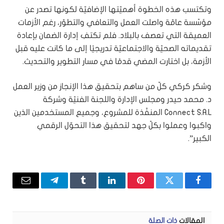
وتكتسب هذه الخطوة أهميّتها الإضافيّة لكونها تصدر عن
مؤسّسة عامّة واصلت العمل والتعافي والتطوّر، رغم الأزمات
العميقة التي تعصف بالبلاد. فلم تكتفِ إدارة الضمان بإعادة
تقديماته الصحيّة والاجتماعيّة تدريجيًا إلى ما كانت عليه قبل
الأزمة، بل اختارت المضي قدمًا في مسار التطوير والتحديث.
وشكر كركي كلّ من ساهم بتحقيق هذا الإنجاز من وزير العمل
د. محمد حيدر ومجلس الإدارة واللجنة الفنيّة وشركة
Connect S.A.L المنفّذة للمشروع، وجميع المستخدمين الذين
واكبوا وعملوا بكلّ جهد لتحقيق هذا التحوّل الرقمي
الكبير”.
فيسبوك
تويتر
بينتيريست
لينكدإن
Tumblr
تيلقرام
البريد
الإلكتر
المقالات
ذات الصلة