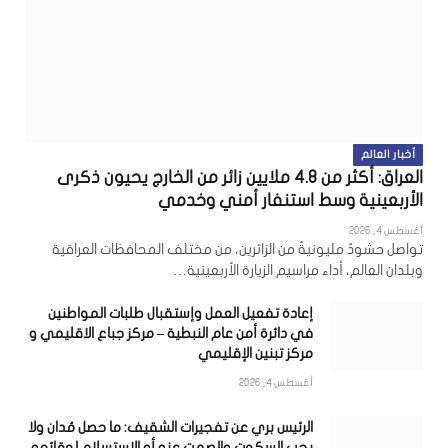
أخبار العالم
العراق: أكثر من 4.8 ملايين زائر من الخارج يحيون ذكرى
الأربعينية وسط استنفار أمني وخدمي
أغسطس 4, 2026
تواصل حشودٌ مليونيةٌ من الزائرين، من مختلف المحافظات العراقية
وبلدان العالم، أداء مراسيم الزيارة الأربعينية…
إعادة تفعيل العمل وإستقبال طلبات المواطنين
في دائرة أمن عام النبطية – مركز جباع الاقليمي و
مركز تبنين الإقليمي
أغسطس 4, 2026
الرئيس بري عن تفجيرات الشقيف: ما حصل مُدان ولا
يجب السكوت والصمت عنه أو الاستسلام لوقائعه