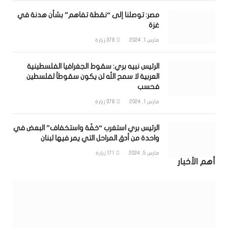
مصر: توصلنا إلى “نقطة تفاهم” بشأن هدنة في
غزة
مارس 1, 2024
379
زيارة
الرئيس نبيه بري: سقوط الجغرافيا الفلسطينية
العربية لا سمح الله لن يكون سقوطاً لفلسطين
فحسب
مارس 1, 2024
378
زيارة
الرئيس بري استغرب “خفّة واستخفاف” البعض في
واحدة من أدق المراحل التي يمر فيها لبنان
مارس 5, 2024
171
زيارة
أهم الأخبار