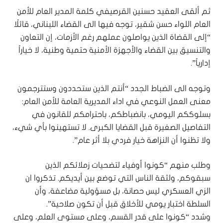
ثم ألقى العقيد حسنين القرصيفي كلمة المدير العام للأمن
العام اللواء حسن شقير، توجه فيها الى القضاء اللبناني، قائلًا
“إلى القضاة الذين يواصلون عملهم رغم الأزمات، إن التعاون
والتنسيق بين القضاء والأجهزة الأمنية حتمية وطنية، لا خياراً
إدارياً”.
وتوجه الى الضباط الجدد “أنتم الذين ستحددون وستترجمون
معنى العمل النوعي في اداء المديرية العامة للأمن العام:
بسلوككم اليومي، بانضباطكم، باحترامكم للقانون في
التفاصيل الصغيرة قبل القضايا الكبرى. لا تستهينوا بأي شيء،
ولا تظنوا أن النزاهة خيار فردي بلا أثر عام”.
وطلب منهم “كونوا أوفياء لتضحيات زملائكم الذين
سبقوكم، ولثقة الناس التي توضع بين أيديكم. تذكروا ان
الزي العسكري ليس حصانة، بل مسؤولية مضاعفة، وأن
السلطة اختبار يومي للأخلاق قبل أن تكون صلاحية”.
وشدد “كونوا على قدر القسم، وعلى مستوى العلم، وعلى