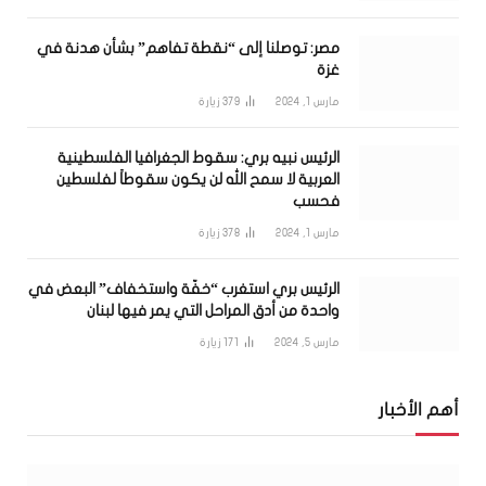
مصر: توصلنا إلى “نقطة تفاهم” بشأن هدنة في
غزة
مارس 1, 2024
379
زيارة
الرئيس نبيه بري: سقوط الجغرافيا الفلسطينية
العربية لا سمح الله لن يكون سقوطاً لفلسطين
فحسب
مارس 1, 2024
378
زيارة
الرئيس بري استغرب “خفّة واستخفاف” البعض في
واحدة من أدق المراحل التي يمر فيها لبنان
مارس 5, 2024
171
زيارة
أهم الأخبار