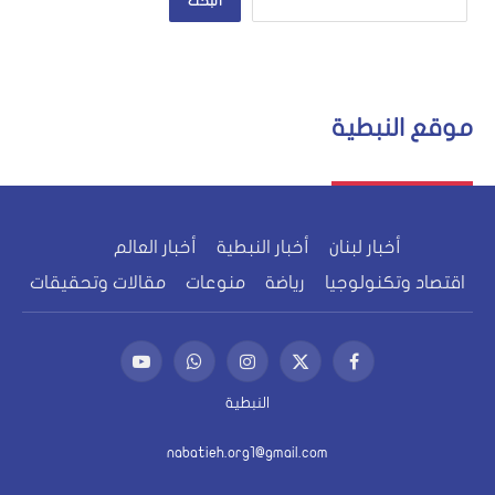
البحث
موقع النبطية
أخبار لبنان
أخبار النبطية
أخبار العالم
اقتصاد وتكنولوجيا
رياضة
منوعات
مقالات وتحقيقات
فيسبوك
X
الانستغرام
واتساب
يوتيوب
(Twitter)
النبطية
nabatieh.org1@gmail.com