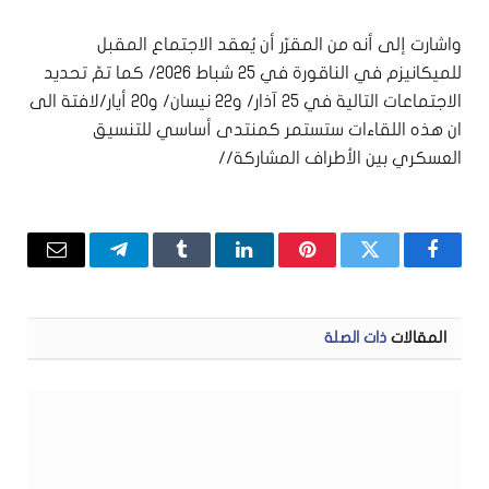
واشارت إلى أنه من المقرّر أن يُعقد الاجتماع المقبل
للميكانيزم في الناقورة في 25 شباط 2026/ كما تمّ تحديد
الاجتماعات التالية في 25 آذار/ و22 نيسان/ و20 أيار/لافتة الى
ان هذه اللقاءات ستستمر كمنتدى أساسي للتنسيق
العسكري بين الأطراف المشاركة//
فيسبوك
تويتر
بينتيريست
لينكدإن
Tumblr
تيلقرام
البريد
الإلكتر
المقالات
ذات الصلة