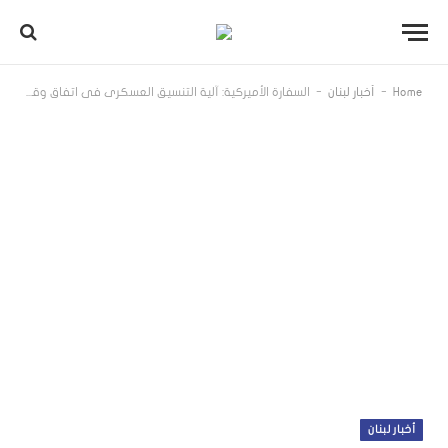
-
-
Home
أخبار لبنان
السفارة الأميركية: آلية التنسيق العسكري في اتفاق وقف النار لا تزال قائمةً.. وتحدد مواعيد الاجتماعات في الناقورة
أخبار لبنان