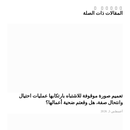
تويتر
فيسبوك
لينكدإن
بينتيريست
Tumblr
تيلقرام
البريد
المقالات
ذات الصلة
الإلكتروني
تعميم صورة موقوفة للاشتباه بارتكابها عمليات احتيال
وانتحال صفة، هل وقعتم ضحية أعمالها؟
أغسطس 5, 2026