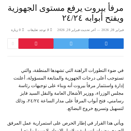
مرفأ بيروت يرفع مستوى الجهوزية
ويفتح أبوابه ٢٤/٢٤
فبراير 28, 2026
آخر تحديث:
فبراير 28, 2026
لا توجد تعليقات
0
زيارة
في ضوء التطورات الراهنة التي تشهدها المنطقة، والتي
تستوجب أعلى درجات الجهوزية والمتابعة المسؤولة، أعلنت
إدارة واستثمار مرفأ بيروت أنه وبناء على توجيهات رئاسة
مجلس الوزراء، ووزير الأشغال العامة والنقل السيد فايز
رسامني، فتح أبواب المرفأ على مدار الساعة ٢٤/٢٤، وذلك
لتسهيل وتسريع خروج البضائع.
ويأتي هذا القرار في إطار الحرص على استمرارية عمل المرفق
الحيوي وضمان انسيابية سلاسل الإمداد، لا سيما ما يتصل