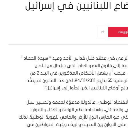
تيريست
س الراعي في​ عظته خلال قداس الأحد وعيد ” ​سيدة الحصاد​ ”
نسبة إلى قانون العفو العام الذي سيُحال من اللجان
المشتركة إلى الهيئة العامة في المجلس النيابي، فيجب أن يشمل الأشخاص المذكورين في البند ٢ من
القانون رقم ١٩٤ تاريخ ٢٠١١، المنشور في الجريدة الرسمية 55 بتاريخ 24/11/2011. لكن هذا القانون لم ينفَّذ
 أوضاع اللبنانيين الذين لجأوا إلى إسرائيل”.
الاقتصاد الوطني. فالدولة مدعوّة لدعمه وتحسين سبل
عي والغذائي، واستدامة نظم الزراعة والغذاء والموارد
 الذي هو الحارس الاول للأرض والحامي للهوية الوطنية. لذلك
على التوازن بين المدينة والريف ويثبت المواطنين في