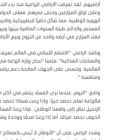
وعلى ارزاق المزارعين وجنى عمرهم. فعلى الدول
الهوية الوطنية، مما شكّل حافزًا للبطريركية والابر
المستمر والدائم طيلة السنوات الماضية بينها وبي
ابقاء المزارع في أرضه والحد من النزوح وبيع الأرا
وناشد الراعي :”الانتشار اللبناني في العالم تعريف 
والصناعات الغذائية”، مثمنا “نجاح وزارة الزراعة 
العالمية. ونتمنى على الجهات المانحة دعم برامج 
ومنافسة “.
وتابع: “اليوم، عندما نرى ​الفساد​ ينتشر في أكثر
فالزراعة تعلم تحصد خيرًا، وإذا زرعت فسادًا تحصد 
الإنجيل ننظر إلى واقعنا الوطني . فإذا زرعنا الفساد 
الخوف نحصد ضياعًا. أما إذا زرعنا صدقًا ووحدة وش
وشدد الراعي على أن “الأوطان لا تُبنى بالمصالح ا