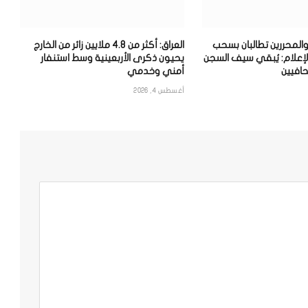
والمحررين تطالبان بسحب
العراق: أكثر من 4.8 ملايين زائر من الخارج
لإعلام: يُبقي سيف السجن
يحيون ذكرى الأربعينية وسط استنفار
افيين
أمني وخدمي
أغسطس 4, 2026