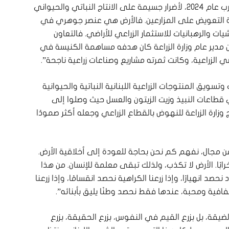
أراضيهم. لقد تعرضت الاراضي الزراعية منذ بدء الحرب عام ٢٠٢٤، لأضرار جسيمة على الانتاج النباتي والحيواني
ة التعويض على المزارعين. فالأرض هي عنصر جوهري في
شيات والرهبانيات للاستثمار الزراعي للأراضي. فالتعاون
ن مدير عام وزارة الزراعة كان هدفه مساهمة الكنيسة في
ضي الزراعية، وكانت ثمرته مشاريع وصناعات زراعية ناجحة”.
وتسويق المنتوجات الزراعية اللبنانية النباتية والحيوانية
في قطاعات النبيذ وزيت الزيتون والعسل حيث وصلوا إلى
وزارة الزراعة للنهوض بالقطاع الزراعي وجعله أكثر صمودًا
 من مجال، نفهم كم نحن بحاجة للعودة إلى أخلاقية الأرض.
خرابًا. الأرض لا تكذب، ولذلك تبقى معلمة للإنسان. من هذا
نحصد انهيارًا، وإذا زرعنا الكراهية نحصد انقسامًا، وإذا زرعنا
فافية ومحبة، عندها فقط نحصد وطنًا يليق بأبنائه”.
لضيقة، بل بزرع القيم في النفوس، بزرع الحقيقة، بزرع