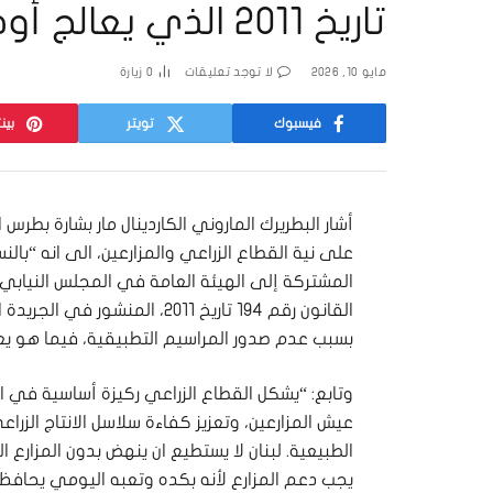
تاريخ 2011 الذي يعالج أوضاع اللبنانيين في إسرائيل
مايو 10, 2026
لا توجد تعليقات
0
زيارة
فيسبوك
تويتر
بين
أشار البطريرك الماروني الكاردينال ​مار بشارة بطر
على نية ​القطاع الزراعي​ والمزارعين، الى انه “بال
بسبب عدم صدور المراسيم التطبيقية، فيما هو يعالج
وتابع: “يشكل القطاع الزراعي ركيزة أساسية في 
عيش المزارعين، وتعزيز كفاءة سلاسل الانتاج الزرا
الطبيعية. ​لبنان​ لا يستطيع ان ينهض بدون المزارع
يجب دعم المزارع لأنه بكده وتعبه اليومي يحافظ 