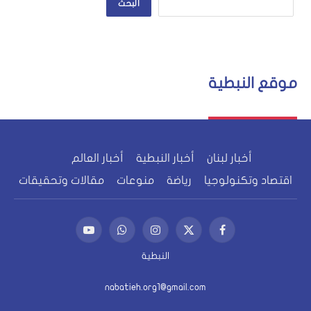
البحث
موقع النبطية
أخبار لبنان
أخبار النبطية
أخبار العالم
اقتصاد وتكنولوجيا
رياضة
منوعات
مقالات وتحقيقات
فيسبوك
X
الانستغرام
واتساب
يوتيوب
(Twitter)
النبطية
nabatieh.org1@gmail.com