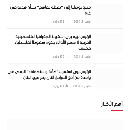
مصر: توصلنا إلى “نقطة تفاهم” بشأن هدنة في
غزة
مارس 1, 2024
379
زيارة
الرئيس نبيه بري: سقوط الجغرافيا الفلسطينية
العربية لا سمح الله لن يكون سقوطاً لفلسطين
فحسب
مارس 1, 2024
378
زيارة
الرئيس بري استغرب “خفّة واستخفاف” البعض في
واحدة من أدق المراحل التي يمر فيها لبنان
مارس 5, 2024
171
زيارة
أهم الأخبار