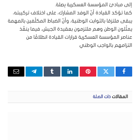
إلى مبادئ المؤسسة العسكرية بِصِلة.
كما تؤكد القيادة أنّ الوفد المشارك، على اختلاف تركيبته،
يبقى ملتزمًا بالثوابت الوطنية، وأنّ الضباط المكلّفين بالمهمة
يمثّلون الوطن وهم ملتزمون بعقيدة الجيش، فيما ينفّذ
عناصر المؤسسة العسكرية قرارات القيادة انطلاقًا من
التزامهم بالواجب الوطني
فيسبوك
تويتر
بينتيريست
لينكدإن
Tumblr
تيلقرام
البريد
الإلكتر
المقالات
ذات الصلة