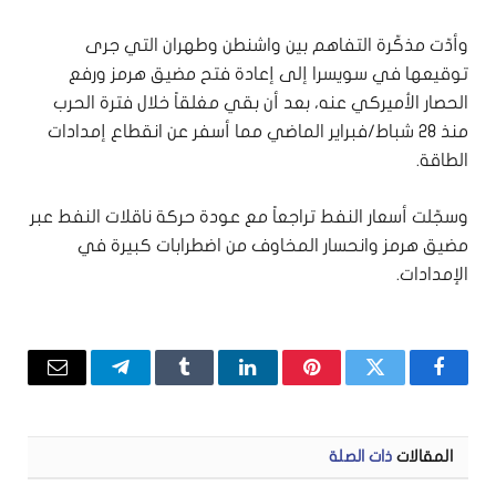
وأدّت مذكّرة التفاهم بين واشنطن وطهران التي جرى
توقيعها في سويسرا إلى إعادة فتح مضيق هرمز ورفع
الحصار الأميركي عنه، بعد أن بقي مغلقاً خلال فترة الحرب
منذ 28 شباط/فبراير الماضي مما أسفر عن انقطاع إمدادات
الطاقة.
وسجّلت أسعار النفط تراجعاً مع عودة حركة ناقلات النفط عبر
مضيق هرمز وانحسار المخاوف من اضطرابات كبيرة في
الإمدادات.
فيسبوك
تويتر
بينتيريست
لينكدإن
Tumblr
تيلقرام
البريد
الإلكتر
المقالات
ذات الصلة