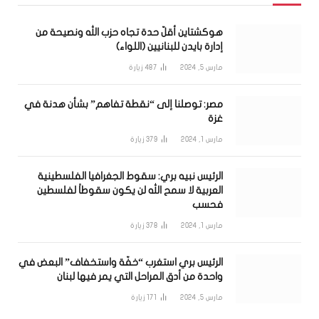
هوكشتاين أقلّ حدة تجاه حزب الله ونصيحة من
إدارة بايدن للبنانيين (اللواء)
مارس 5, 2024
487
زيارة
مصر: توصلنا إلى “نقطة تفاهم” بشأن هدنة في
غزة
مارس 1, 2024
379
زيارة
الرئيس نبيه بري: سقوط الجغرافيا الفلسطينية
العربية لا سمح الله لن يكون سقوطاً لفلسطين
فحسب
مارس 1, 2024
378
زيارة
الرئيس بري استغرب “خفّة واستخفاف” البعض في
واحدة من أدق المراحل التي يمر فيها لبنان
مارس 5, 2024
171
زيارة