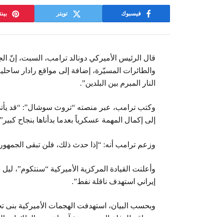
فيسبوك
تويتر
بين
قال الرئيس الأميركي دونالد ترامب، السبت، إنّ ا
والطائرات المسيّرة، إضافة إلى مواقع رادار ساحل
النار المبرم بين البلدين”.
وكتب ترامب، عبر منصته “تروث سوشال”: “قد يأتي
إلى إكمال المهمة عسكرياً بعدما بدأناها بنجاح كبير”.
وزعم ترامب أنه: “إذا حدث ذلك، فلن تبقى الجمهورية 
وأعلنت القيادة المركزية الأميركية “سنتكوم”، ليل 
إيراني استهدف ناقلة نفط”.
وبحسب البيان، استهدفت الهجمات الأميركية بنى تحتي