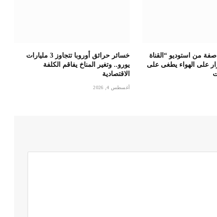
فة من استوديو “القناة
خسائر حرائق أوروبا تتجاوز 3 مليارات
قرار على الهواء يطغى على
يورو.. وتغير المناخ يفاقم الكلفة
ت
الاقتصادية
أغسطس 4, 2026