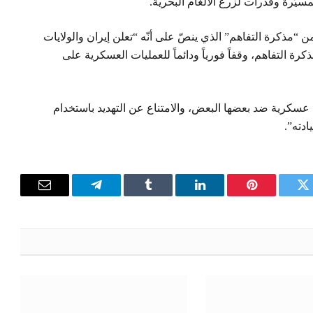
يّرة وقدرات لزرع الألغام البحرية.
من “مذكرة التفاهم” الذي ينصّ على أنّه “تعلن إيران والولايات
رة التفاهم، وقفاً فورياً ودائماً للعمليات العسكرية على
عسكرية ضد بعضها البعض، والامتناع عن التهديد باستخدام
دته”.
تويتر
بينتيريست
لينكدإن
Tumblr
تيلقرام
البريد
الإلكترون